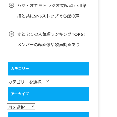
ハマ・オカモト ラジオ欠席 母 小川菜
摘と共にSNSストップで心配の声
すとぷりの人気順ランキングTOP6！
メンバーの顔画像や歌声動画あり
カテゴリー
カ
テ
ゴ
アーカイブ
リ
ー
ア
ー