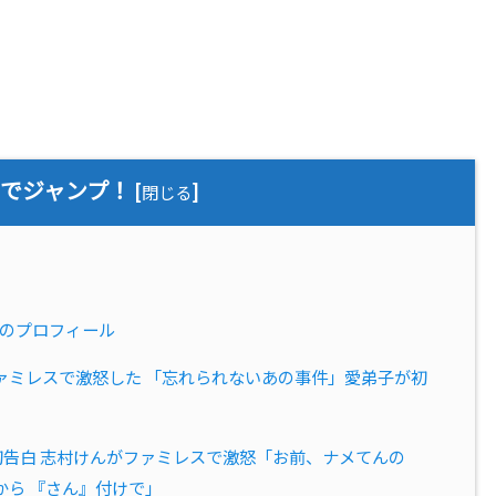
までジャンプ！
[
]
閉じる
郎のプロフィール
ァミレスで激怒した 「忘れられないあの事件」愛弟子が初
初告白 志村けんがファミレスで激怒「お前、ナメてんの
から 『さん』付けで」