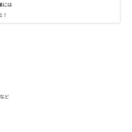
葉には
た！
など