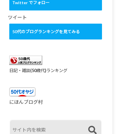
カ
Twitter でフォロー
イ
ブ
ツイート
50代のブログランキングを見てみる
日記・雑談(50歳代)ランキング
にほんブログ村