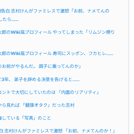
初告白 志村けんがファミレスで激怒「お前、ナメてんの
したら……
太郎のWiki風プロフィール やってしまった「リムジン擦り
郎のWiki風プロフィール 寿司にスッポン、フカヒレ……
のお前がやるんだ。 調子に乗ってんのか」
て3年、 弟子を辞める決意を告げると……
コントで大切にしていたのは 「内面のリアリティ」
から見れば 「健康オタク」だった志村
悔している「写真」のこと
白 志村けんがファミレスで激怒 「お前、ナメてんのか！」