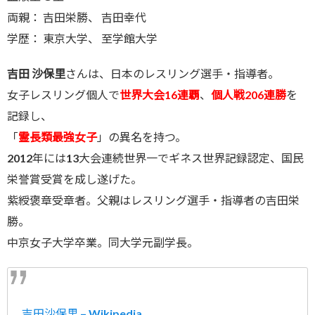
両親： 吉田栄勝、 吉田幸代
学歴： 東京大学、 至学館大学
吉田 沙保里
さんは、日本のレスリング選手・指導者。
女子レスリング個人で
世界大会16連覇
、
個人戦206連勝
を
記録し、
「
霊長類最強女子
」の異名を持つ。
2012年には13大会連続世界一でギネス世界記録認定、国民
栄誉賞受賞を成し遂げた。
紫綬褒章受章者。父親はレスリング選手・指導者の吉田栄
勝。
中京女子大学卒業。同大学元副学長。
吉田沙保里 – Wikipedia