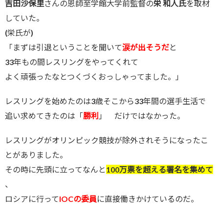
吉田沙保里
さんの恩師至学館大学前監督の
栄 和人氏
を取材
していた。
(栄氏が)
「まずは引退ということを聞いて
涙が出そうだ
と
33年もの間レスリングをやってくれて
よく頑張ったなとつくづくおっしゃってました。」
レスリングを始めたのは3歳そこから33年間の選手生活で
追い求めてきたのは「
勝利
」 だけではなかった。
レスリングがオリンピック競技が除外されそうになったこ
とがありました。
その時に先頭に立ってなんと
100万票を超える署名を集めて
、
ロシアに行って
IOCの委員
に直接働きかけているのだ。