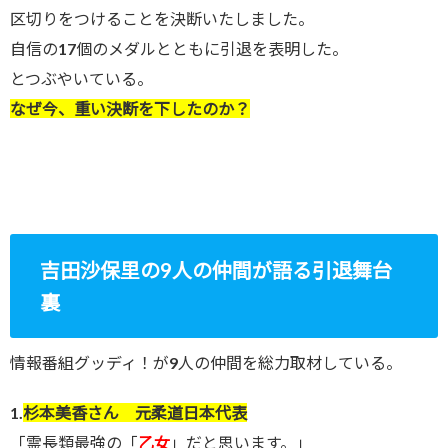
区切りをつけることを決断いたしました。
自信の17個のメダルとともに引退を表明した。
とつぶやいている。
なぜ今、重い決断を下したのか？
吉田沙保里の9人の仲間が語る引退舞台
裏
情報番組グッディ！が9人の仲間を総力取材している。
1.
杉本美香さん 元柔道日本代表
「霊長類最強の「
乙女
」だと思います。」