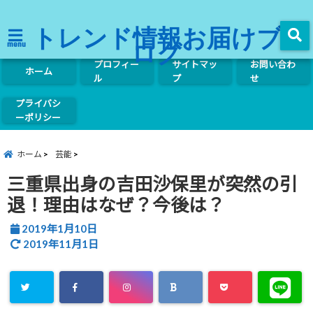
トレンド情報お届けブ
ログ
menu
プロフィー
サイトマッ
お問い合わ
ホーム
ル
プ
せ
プライバシ
ーポリシー
ホーム
芸能
三重県出身の吉田沙保里が突然の引
退！理由はなぜ？今後は？
2019年1月10日
2019年11月1日