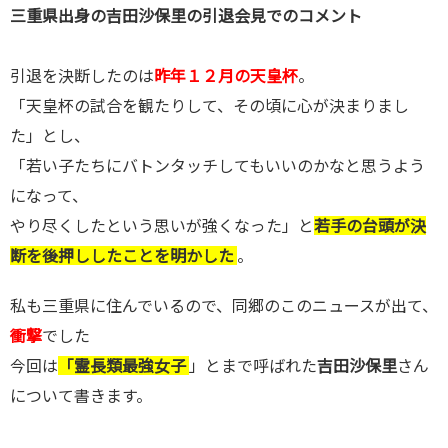
三重県出身の吉田沙保里の引退会見でのコメント
引退を決断したのは
昨年１２月の天皇杯
。
「天皇杯の試合を観たりして、その頃に心が決まりまし
た」とし、
「若い子たちにバトンタッチしてもいいのかなと思うよう
になって、
やり尽くしたという思いが強くなった」と
若手の台頭が決
断を後押ししたことを明かした
。
私も三重県に住んでいるので、同郷のこのニュースが出て、
衝撃
でした
今回は
「霊長類最強女子
」とまで呼ばれた
吉田沙保里
さん
について書きます。