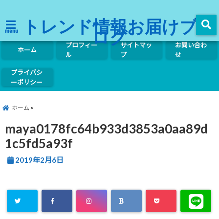
トレンド情報お届けブ
ログ
menu
プロフィー
サイトマッ
お問い合わ
ホーム
ル
プ
せ
プライバシ
ーポリシー
ホーム
maya0178fc64b933d3853a0aa89d
1c5fd5a93f
2019年2月6日