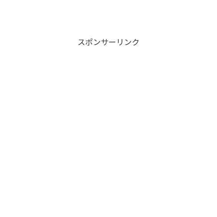
い人は?
声
声
スポンサーリンク