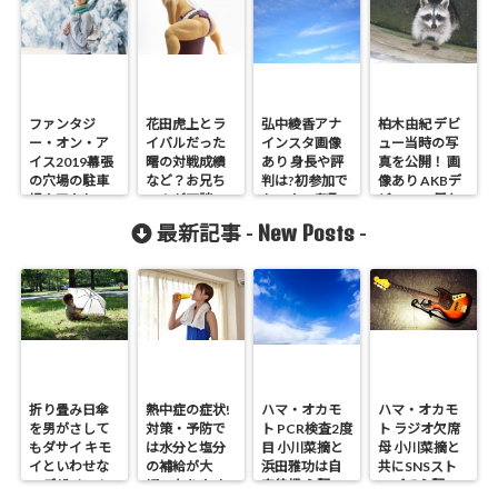
ファンタジ
花田虎上とラ
弘中綾香アナ
柏木由紀 デビ
ー・オン・ア
イバルだった
インスタ画像
ュー当時の写
イス2019幕張
曙の対戦成績
あり 身長や評
真を公開！ 画
の穴場の駐車
など？お兄ち
判は?初参加で
像あり AKBデ
場やアクセス
ゃんが面談
センター奪取
ビュー13周年
と出演者は？
New Posts
最新記事 -
-
折り畳み日傘
熱中症の症状!
ハマ・オカモ
ハマ・オカモ
を男がさして
対策・予防で
ト PCR検査2度
ト ラジオ欠席
もダサイ キモ
は水分と塩分
目 小川菜摘と
母 小川菜摘と
イといわせな
の補給が大
浜田雅功は自
共にSNSスト
いデザイン！
切・なりやす
宅待機 心配の
ップで心配の