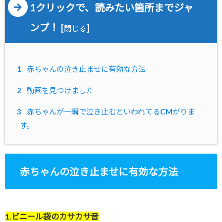
1クリックで、読みたい箇所までジャ
ンプ！
[
]
閉じる
1
赤ちゃんの泣き止ませに有効な方法
2
動画を見つけました
3
赤ちゃんが一瞬で泣き止むといわれてるCMがりま
す。
赤ちゃんの泣き止ませに有効な方法
1.ビニール袋のカサカサ音