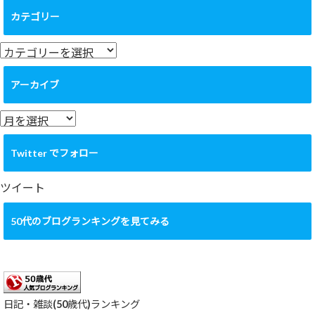
カテゴリー
カ
テ
ゴ
アーカイブ
リ
ー
ア
ー
カ
Twitter でフォロー
イ
ブ
ツイート
50代のブログランキングを見てみる
日記・雑談(50歳代)ランキング