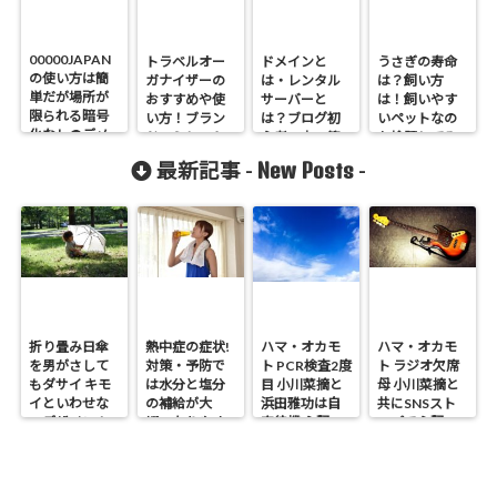
00000JAPAN
トラベルオー
ドメインと
うさぎの寿命
の使い方は簡
ガナイザーの
は・レンタル
は？飼い方
単だが場所が
おすすめや使
サーバーと
は！飼いやす
限られる暗号
い方！ブラン
は？ブログ初
いペットなの
化なしのデメ
ドのミレスト
心者の方へ簡
か検証してみ
リットも
など
単に説明
た！
New Posts
最新記事 -
-
折り畳み日傘
熱中症の症状!
ハマ・オカモ
ハマ・オカモ
を男がさして
対策・予防で
ト PCR検査2度
ト ラジオ欠席
もダサイ キモ
は水分と塩分
目 小川菜摘と
母 小川菜摘と
イといわせな
の補給が大
浜田雅功は自
共にSNSスト
いデザイン！
切・なりやす
宅待機 心配の
ップで心配の
い人は?
声
声