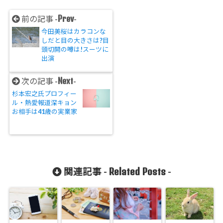
Prev
前の記事 -
-
今田美桜はカラコンな
しだと目の大きさは?目
頭切開の噂は!スーツに
出演
Next
次の記事 -
-
杉本宏之氏プロフィー
ル・熱愛報道深キョン
お相手は41歳の実業家
Related Posts
関連記事 -
-