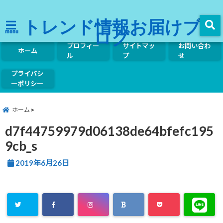
トレンド情報お届けブ
ログ
menu
プロフィー
サイトマッ
お問い合わ
ホーム
ル
プ
せ
プライバシ
ーポリシー
ホーム
d7f44759979d06138de64bfefc195
9cb_s
2019年6月26日