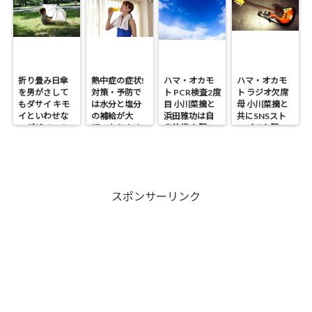
折り畳み日傘
熱中症の症状!
ハマ・オカモ
ハマ・オカモ
を男がさして
対策・予防で
ト PCR検査2度
ト ラジオ欠席
もダサイ キモ
は水分と塩分
目 小川菜摘と
母 小川菜摘と
イといわせな
の補給が大
浜田雅功は自
共にSNSスト
いデザイン！
切・なりやす
宅待機 心配の
ップで心配の
い人は?
声
声
スポンサーリンク