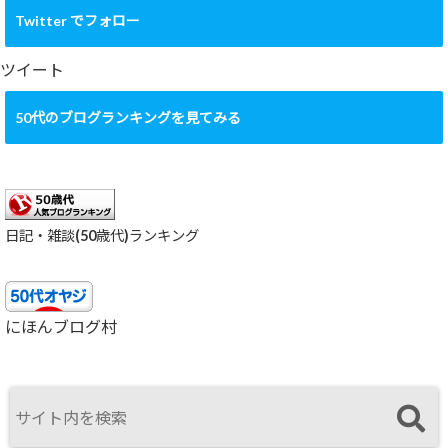
カ
Twitter でフォロー
イ
ブ
ツイート
50代のブログランキングを見てみる
日記・雑談(50歳代)ランキング
にほんブログ村