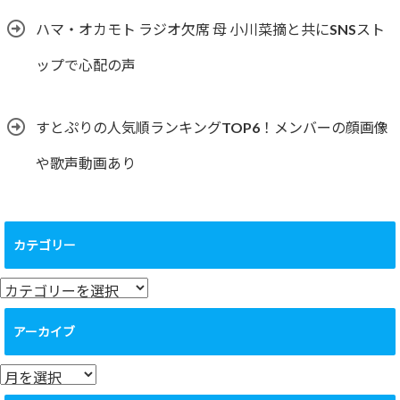
ハマ・オカモト ラジオ欠席 母 小川菜摘と共にSNSスト
ップで心配の声
すとぷりの人気順ランキングTOP6！メンバーの顔画像
や歌声動画あり
カテゴリー
カ
テ
ゴ
アーカイブ
リ
ー
ア
ー