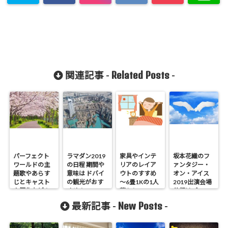
Related Posts
関連記事 -
-
パーフェクト
ラマダン2019
家具やインテ
坂本花織のフ
ワールドの主
の日程 期間や
リアのレイア
ァンタジー・
題歌やあらす
意味は ドバイ
ウトのすすめ
オン・アイス
じとキャスト
の観光がおす
～6畳1Kの1人
2019出演会場
や原作など！
すめ！
暮らしver.～
父親はプロフ
ィール
New Posts
最新記事 -
-