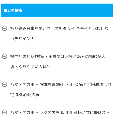
最近の投稿
折り畳み日傘を男がさしてもダサイ キモイといわせな
いデザイン！
熱中症の症状!対策・予防では水分と塩分の補給が大
切・なりやすい人は?
ハマ・オカモト PCR検査2度目 小川菜摘と浜田雅功は自
宅待機 心配の声
ハマ・オカモト ラジオ欠席 母 小川菜摘と共にSNSスト