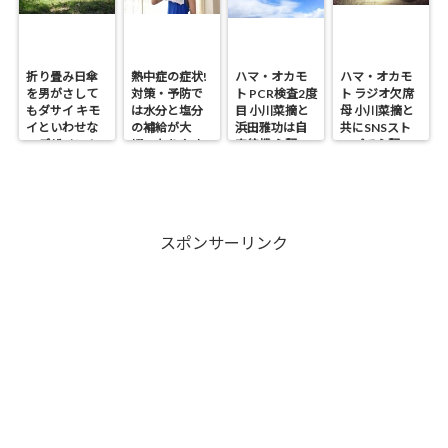
折り畳み日傘
熱中症の症状!
ハマ・オカモ
ハマ・オカモ
を男がさして
対策・予防で
ト PCR検査2度
ト ラジオ欠席
もダサイ キモ
は水分と塩分
目 小川菜摘と
母 小川菜摘と
イといわせな
の補給が大
浜田雅功は自
共にSNSスト
いデザイン！
切・なりやす
宅待機 心配の
ップで心配の
い人は?
声
声
スポンサーリンク