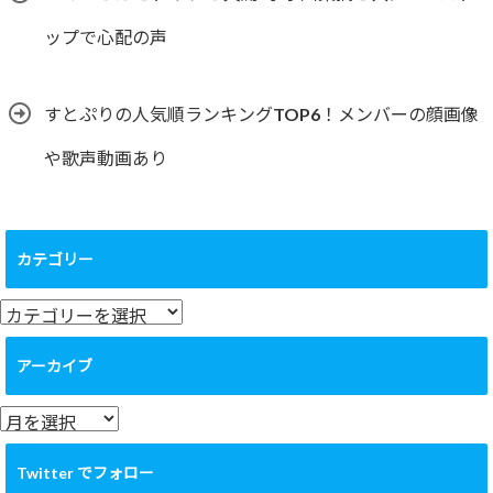
ップで心配の声
すとぷりの人気順ランキングTOP6！メンバーの顔画像
や歌声動画あり
カテゴリー
カ
テ
ゴ
アーカイブ
リ
ー
ア
ー
カ
Twitter でフォロー