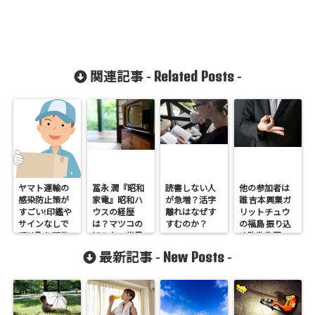
Related Posts
関連記事 -
-
ヤマト運輸の
冨永 潤『昭和
読書しない人
他の参加者は
感染防止策が
家電』昭和ハ
が急増？活字
誰 吉本興業ガ
すごい!印鑑や
ウスの経歴
離れはなぜす
リットチュウ
サインなしで
は？マツコの
すむのか？
の福島 振り込
受け取り可能
知らない世界
め詐欺集団の
に!
忘年会闇営業
New Posts
最新記事 -
-