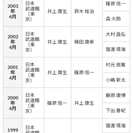
日本
篠原 信一
2003
武道館
年
井上 康生
鈴木 桂治
（東
4月
森 大助
京）
日本
大村 昌弘
2002
武道館
年
井上 康生
棟田 康幸
（東
4月
猿渡 琢海
京）
日本
村元 辰寛
2001
武道館
年
井上 康生
篠原 信一
（東
4月
小嶋 新太
京）
日本
藤原 康博
2000
武道館
年
篠原 信一
井上 康生
（東
4月
下出 善紀
京）
猿渡 琢海
日本
1999
武道館