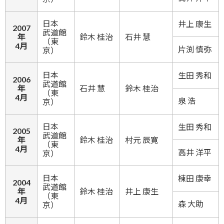
日本
井上 康生
2007
武道館
年
鈴木 桂治
石井 慧
（東
4月
片渕 慎弥
京）
日本
生田 秀和
2006
武道館
年
石井 慧
鈴木 桂治
（東
4月
泉 浩
京）
日本
生田 秀和
2005
武道館
年
鈴木 桂治
村元 辰寛
（東
4月
高井 洋平
京）
日本
棟田 康幸
2004
武道館
年
鈴木 桂治
井上 康生
（東
4月
森 大助
京）