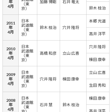
年
加藤 博剛
石井 竜太
（東
4月
鈴木 桂治
京）
日本
本郷 光道
2011
武道館
年
鈴木 桂治
穴井 隆将
（東
4月
高井 洋平
京）
日本
穴井 隆将
2010
武道館
年
高橋 和彦
立山 広喜
（東
4月
棟田 康幸
京）
日本
立山 広喜
2009
武道館
年
穴井 隆将
棟田 康幸
（東
4月
生田 秀和
京）
日本
棟田 康幸
2008
武道館
年
石井 慧
鈴木 桂治
（東
4月
高井 洋平
京）