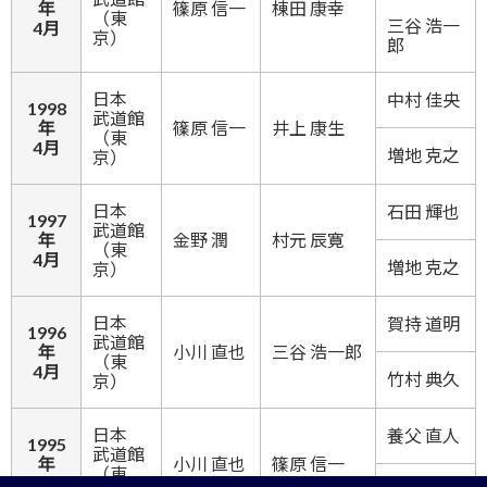
年
篠原 信一
棟田 康幸
（東
三谷 浩一
4月
京）
郎
日本
中村 佳央
1998
武道館
年
篠原 信一
井上 康生
（東
4月
増地 克之
京）
日本
石田 輝也
1997
武道館
年
金野 潤
村元 辰寛
（東
4月
増地 克之
京）
日本
賀持 道明
1996
武道館
年
小川 直也
三谷 浩一郎
（東
4月
竹村 典久
京）
日本
養父 直人
1995
武道館
年
小川 直也
篠原 信一
（東
4月