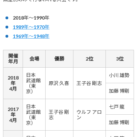
2018年～1990年
1989年～1970年
1969年～1948年
開催
会場
優勝
2位
3位
年月
日本
小川 雄勢
2018
武道館
年
原沢 久喜
王子谷 剛志
（東
4月
加藤 博剛
京）
日本
七戸 龍
2017
武道館
王子谷 剛
ウルフ アロ
年
（東
志
ン
4月
加藤 博剛
京）