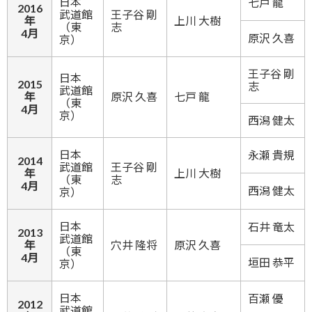
日本
七戸 龍
2016
武道館
王子谷 剛
年
上川 大樹
（東
志
4月
原沢 久喜
京）
王子谷 剛
日本
2015
志
武道館
年
原沢 久喜
七戸 龍
（東
4月
京）
西潟 健太
日本
永瀬 貴規
2014
武道館
王子谷 剛
年
上川 大樹
（東
志
4月
西潟 健太
京）
日本
石井 竜太
2013
武道館
年
穴井 隆将
原沢 久喜
（東
4月
垣田 恭平
京）
日本
百瀬 優
2012
武道館