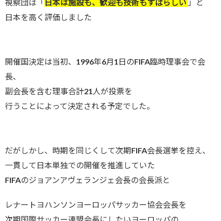
視察団は「
日本は施設も、歓迎も技術もすばらしい
」と
日本を高く評価しました
開催国決定は当初、1996年6月1日のFIFA臨時理事会で会
長、
副会長を含む理事合計21人が投票を
行うことによって決定される予定でした。
だがしかし、時期を同じくして次期FIFA会長選挙を控え、
一貫して日本単独での開催を推進していた
FIFAのジョアンアヴェランジェ会長の会長派と
レナートヨハンソンヨーロッパサッカー協会会長を
次期国際サッカー連盟会長にしたいヨーロッパの