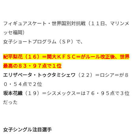
フィギュアスケート・世界国別対抗戦（１１日、マリンメ
ッセ福岡）
女子ショートプログラム（ＳＰ）で、
紀平梨花（１６）＝関大ＫＦＳＣ＝がルール改正後、世界
最高の８３・９７点で１位
エリザベータ・トゥクタミシェワ
（２２）＝ロシア＝が８
０・５４点で２位
坂本花織
（１９）＝シスメックス＝は７６・９５点で３位
だった
女子シングル注目選手