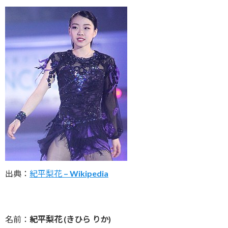
出典：
紀平梨花 – Wikipedia
名前：
紀平梨花 (きひら りか)