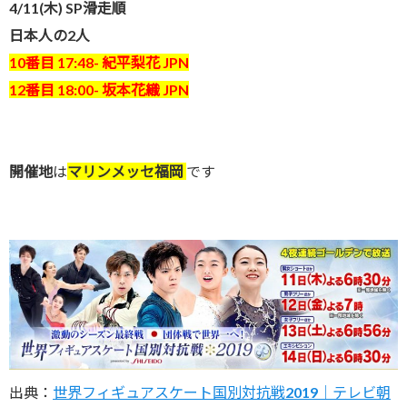
4/11(木) SP滑走順
日本人の2人
10番目 17:48- 紀平梨花 JPN
12番目 18:00- 坂本花織 JPN
開催地
は
マリンメッセ福岡
です
出典：
世界フィギュアスケート国別対抗戦2019｜テレビ朝