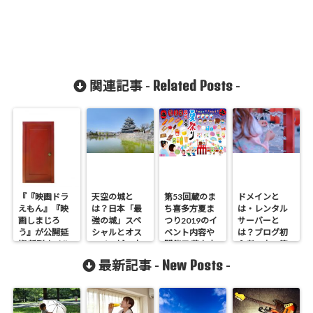
Related Posts
関連記事 -
-
『『映画ドラ
天空の城と
第53回蔵のま
ドメインと
えもん』『映
は？日本「最
ち喜多方夏ま
は・レンタル
画しまじろ
強の城」スペ
つり2019のイ
サーバーと
う』が公開延
シャルとオス
ベント内容や
は？ブログ初
期 新型ウイル
スメの城の本3
開催日 花火大
心者の方へ簡
スの感染拡大
選
会 中国花火
単に説明
New Posts
最新記事 -
-
で政府方針受
け