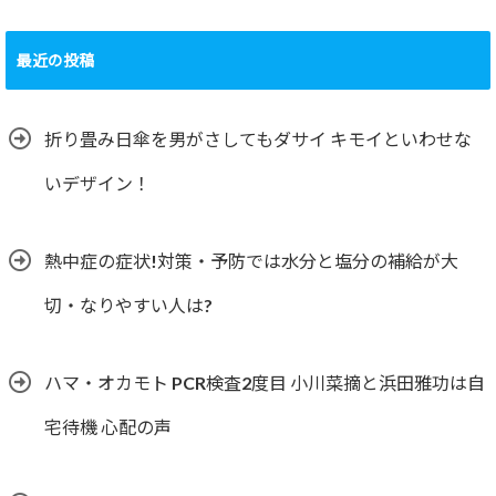
最近の投稿
折り畳み日傘を男がさしてもダサイ キモイといわせな
いデザイン！
熱中症の症状!対策・予防では水分と塩分の補給が大
切・なりやすい人は?
ハマ・オカモト PCR検査2度目 小川菜摘と浜田雅功は自
宅待機 心配の声