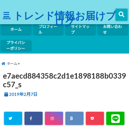
トレンド情報お届けブ
ログ
menu
プロフィー
サイトマッ
お問い合わ
ホーム
ル
プ
せ
プライバシ
ーポリシー
ホーム
e7aecd884358c2d1e1898188b0339
c57_s
2019年2月7日