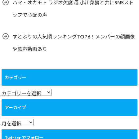
ハマ・オカモト ラジオ欠席 母 小川菜摘と共にSNSスト
ップで心配の声
すとぷりの人気順ランキングTOP6！メンバーの顔画像
や歌声動画あり
カテゴリー
カ
テ
ゴ
アーカイブ
リ
ー
ア
ー
カ
Twitter でフォロー