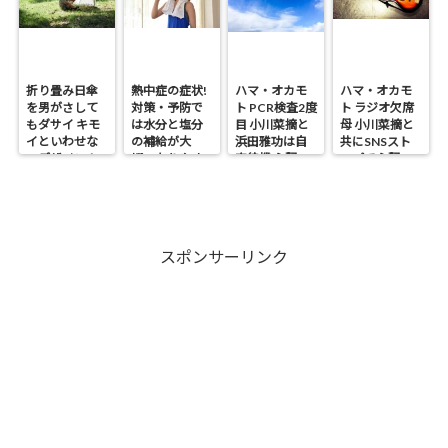
折り畳み日傘
熱中症の症状!
ハマ・オカモ
ハマ・オカモ
を男がさして
対策・予防で
ト PCR検査2度
ト ラジオ欠席
もダサイ キモ
は水分と塩分
目 小川菜摘と
母 小川菜摘と
イといわせな
の補給が大
浜田雅功は自
共にSNSスト
いデザイン！
切・なりやす
宅待機 心配の
ップで心配の
い人は?
声
声
スポンサーリンク