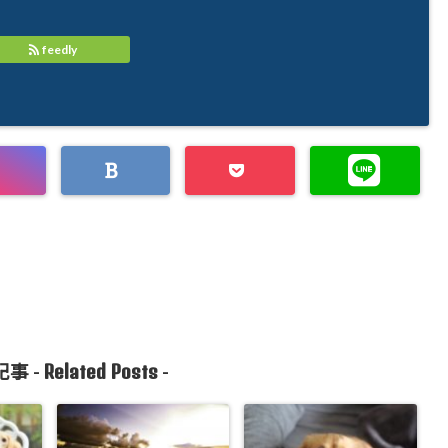
feedly
Related Posts
事 -
-