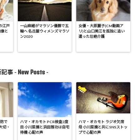
の江戸
一山麻緒がマラソン優勝で五
女優・大原麗子(CM動画ア
画像と
輪へ 名古屋ウィメンズマラソ
リ)と山口美江を孤独に追い
ン2020
遣った壮絶介護
New Posts
記事 -
-
予防で
ハマ・オカモト PCR検査2度
ハマ・オカモト ラジオ欠席
大切・
目 小川菜摘と浜田雅功は自宅
母 小川菜摘と共にSNSストッ
待機 心配の声
プで心配の声