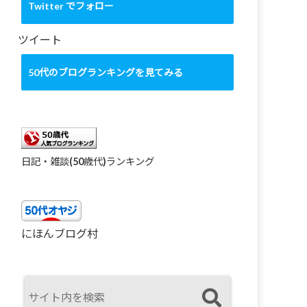
カ
Twitter でフォロー
イ
ブ
ツイート
50代のブログランキングを見てみる
日記・雑談(50歳代)ランキング
にほんブログ村