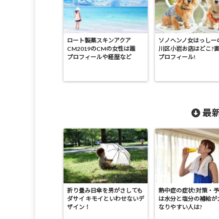
ロート製薬スキンアクア
ソノヘンノ女はっしー
CM2019のCMの女性は誰
川区小岩お店はどこ?
プロフィールや経歴など
プロフィール!
最新
折り畳み日傘を男がさしても
熱中症の症状!対策・
ダサイ キモイといわせないデ
は水分と塩分の補給が
ザイン！
なりやすい人は?