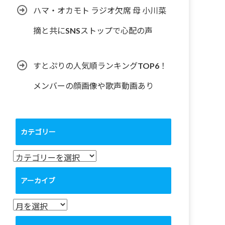
ハマ・オカモト ラジオ欠席 母 小川菜
摘と共にSNSストップで心配の声
すとぷりの人気順ランキングTOP6！
メンバーの顔画像や歌声動画あり
カテゴリー
カ
テ
ゴ
アーカイブ
リ
ー
ア
ー