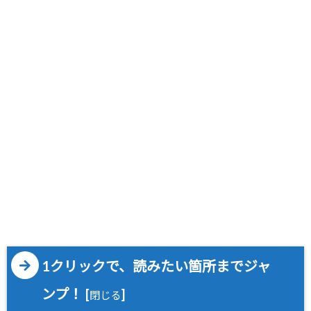
1クリックで、読みたい箇所までジャ
ンプ！
[
]
閉じる