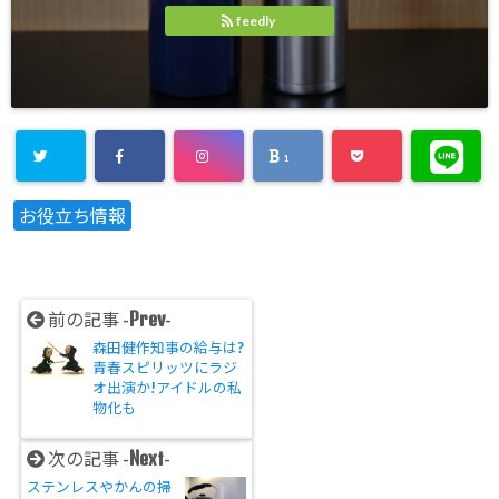
feedly
1
お役立ち情報
Prev
前の記事 -
-
森田健作知事の給与は?
青春スピリッツにラジ
オ出演か!アイドルの私
物化も
Next
次の記事 -
-
ステンレスやかんの掃