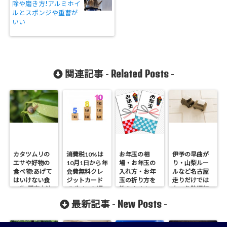
除や磨き方!アルミホイ
ルとスポンジや重曹が
いい
Related Posts
関連記事 -
-
カタツムリの
消費税10%は
お年玉の相
伊予の早曲が
エサや好物の
10月1日から年
場・お年玉の
り・山梨ルー
食べ物!あげて
会費無料クレ
入れ方・お年
ルなど名古屋
はいけない食
ジットカード
玉の折り方を
走りだけでは
べ物!飼育方法
でポイント還
教えます！
ない危険運転5
や寿命は？
元！
選
New Posts
最新記事 -
-