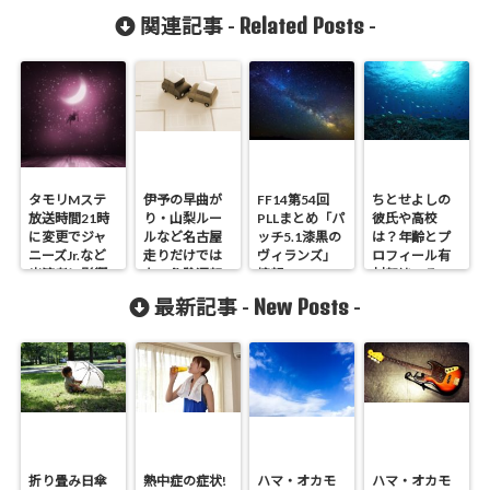
Related Posts
関連記事 -
-
タモリMステ
伊予の早曲が
FF14第54回
ちとせよしの
放送時間21時
り・山梨ルー
PLLまとめ「パ
彼氏や高校
に変更でジャ
ルなど名古屋
ッチ5.1漆黒の
は？年齢とプ
ニーズJr.など
走りだけでは
ヴィランズ」
ロフィール有
出演者に影響
ない危険運転5
情報・TGS
村架純のそっ
選
くりさん
New Posts
最新記事 -
-
折り畳み日傘
熱中症の症状!
ハマ・オカモ
ハマ・オカモ