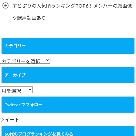
すとぷりの人気順ランキングTOP6！メンバーの顔画像
や歌声動画あり
カテゴリー
カ
テ
ゴ
アーカイブ
リ
ー
ア
ー
カ
Twitter でフォロー
イ
ブ
ツイート
50代のブログランキングを見てみる