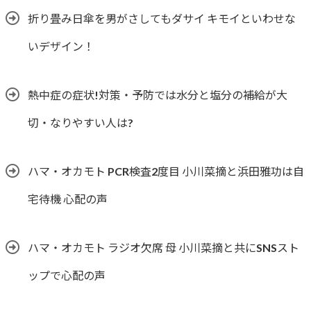
折り畳み日傘を男がさしてもダサイ キモイといわせな
いデザイン！
熱中症の症状!対策・予防では水分と塩分の補給が大
切・なりやすい人は?
ハマ・オカモト PCR検査2度目 小川菜摘と浜田雅功は自
宅待機 心配の声
ハマ・オカモト ラジオ欠席 母 小川菜摘と共にSNSスト
ップで心配の声