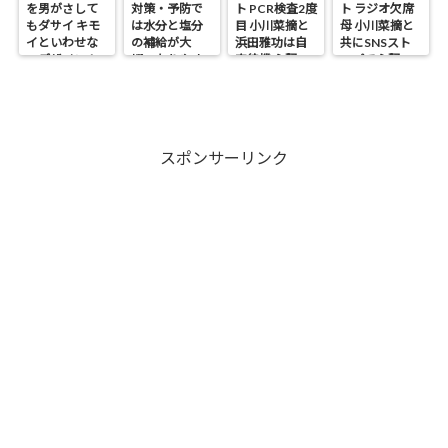
を男がさして
対策・予防で
ト PCR検査2度
ト ラジオ欠席
もダサイ キモ
は水分と塩分
目 小川菜摘と
母 小川菜摘と
イといわせな
の補給が大
浜田雅功は自
共にSNSスト
いデザイン！
切・なりやす
宅待機 心配の
ップで心配の
い人は?
声
声
スポンサーリンク