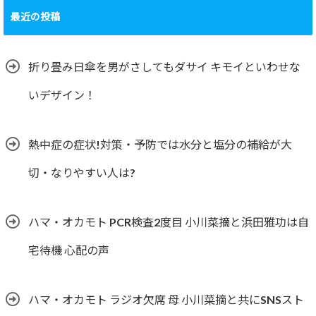
最近の投稿
折り畳み日傘を男がさしてもダサイ キモイといわせな
いデザイン！
熱中症の症状!対策・予防では水分と塩分の補給が大
切・なりやすい人は?
ハマ・オカモト PCR検査2度目 小川菜摘と浜田雅功は自
宅待機 心配の声
ハマ・オカモト ラジオ欠席 母 小川菜摘と共にSNSスト