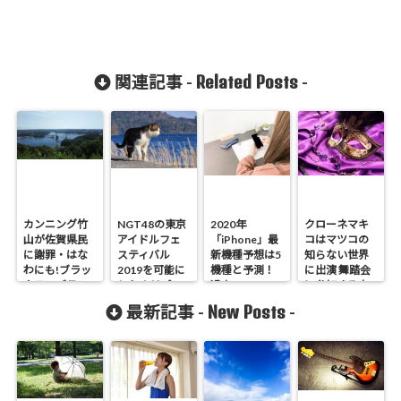
Related Posts
関連記事 -
-
カンニング竹
NGT48の東京
2020年
クローネマキ
山が佐賀県民
アイドルフェ
「iPhone」最
コはマツコの
に謝罪・はな
スティバル
新機種予想は5
知らない世界
わにも!ブラッ
2019を可能に
機種と予測！
に出演 舞踏会
クモンブラン
したホリプロ
過去のiPhone
に参加する方
発言
の忖度
画像など
法
New Posts
最新記事 -
-