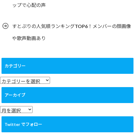
ップで心配の声
すとぷりの人気順ランキングTOP6！メンバーの顔画像
や歌声動画あり
カテゴリー
カ
テ
ゴ
アーカイブ
リ
ー
ア
ー
カ
Twitter でフォロー
イ