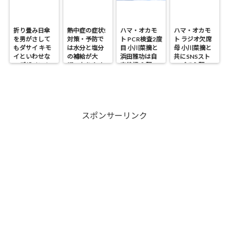
折り畳み日傘
熱中症の症状!
ハマ・オカモ
ハマ・オカモ
を男がさして
対策・予防で
ト PCR検査2度
ト ラジオ欠席
もダサイ キモ
は水分と塩分
目 小川菜摘と
母 小川菜摘と
イといわせな
の補給が大
浜田雅功は自
共にSNSスト
いデザイン！
切・なりやす
宅待機 心配の
ップで心配の
い人は?
声
声
スポンサーリンク