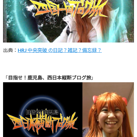
出典：
HRJ 中央突破 の日記？雑記？備忘録？
「
目指せ！鹿児島、西日本縦断ブログ旅
」