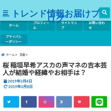
トレンド情報お届けブ
ログ
menu
プロフィー
サイトマッ
お問い合わ
ホーム
ル
プ
せ
プライバシ
ーポリシー
ホーム
芸能
桜 稲垣早希アスカの声マネの吉本芸
人が結婚や経緯やお相手は？
2019年3月4日
2019年3月8日