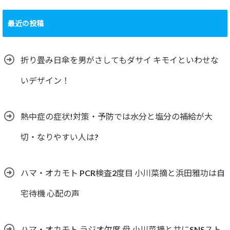
最近の投稿
折り畳み日傘を男がさしてもダサイ キモイといわせな
いデザイン！
熱中症の症状!対策・予防では水分と塩分の補給が大
切・なりやすい人は?
ハマ・オカモト PCR検査2度目 小川菜摘と浜田雅功は自
宅待機 心配の声
ハマ・オカモト ラジオ欠席 母 小川菜摘と共にSNSスト