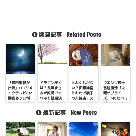
Related Posts
関連記事 -
-
「森田望智が
ドラゴン桜と
おみくじがな
ウエンツ瑛士
出演」FF7リメ
は？長澤まさ
い？伊勢神宮
番組復帰「火
イクテレビCM
みが教師で15
とおかげ横丁
曜サプライ
動画あり27時
年ぶり続編決
の人気店・ス
ズ」MCヒロミ
間テレビで放
定！お宝映像
ヌーピーとプ
がエール
送
あり
リン
New Posts
最新記事 -
-