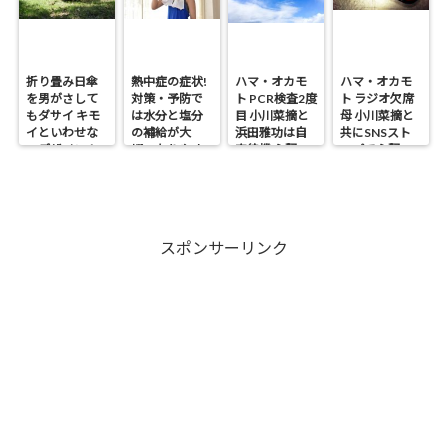
折り畳み日傘
熱中症の症状!
ハマ・オカモ
ハマ・オカモ
を男がさして
対策・予防で
ト PCR検査2度
ト ラジオ欠席
もダサイ キモ
は水分と塩分
目 小川菜摘と
母 小川菜摘と
イといわせな
の補給が大
浜田雅功は自
共にSNSスト
いデザイン！
切・なりやす
宅待機 心配の
ップで心配の
い人は?
声
声
スポンサーリンク