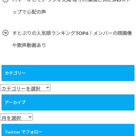
ップで心配の声
すとぷりの人気順ランキングTOP6！メンバーの顔画像
や歌声動画あり
カテゴリー
カ
テ
ゴ
アーカイブ
リ
ー
ア
ー
カ
Twitter でフォロー