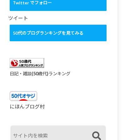
カ
Twitter でフォロー
イ
ブ
ツイート
50代のブログランキングを見てみる
日記・雑談(50歳代)ランキング
にほんブログ村