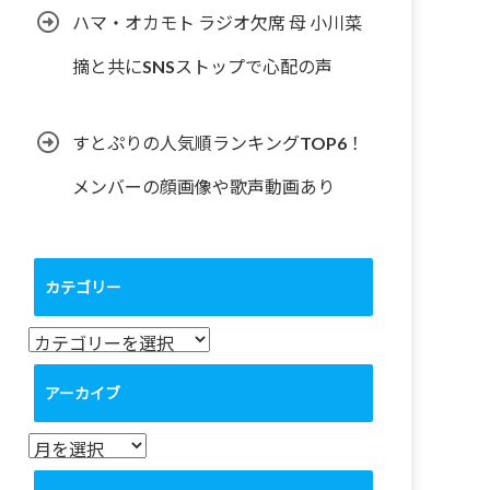
ハマ・オカモト ラジオ欠席 母 小川菜
摘と共にSNSストップで心配の声
すとぷりの人気順ランキングTOP6！
メンバーの顔画像や歌声動画あり
カテゴリー
カ
テ
ゴ
アーカイブ
リ
ー
ア
ー