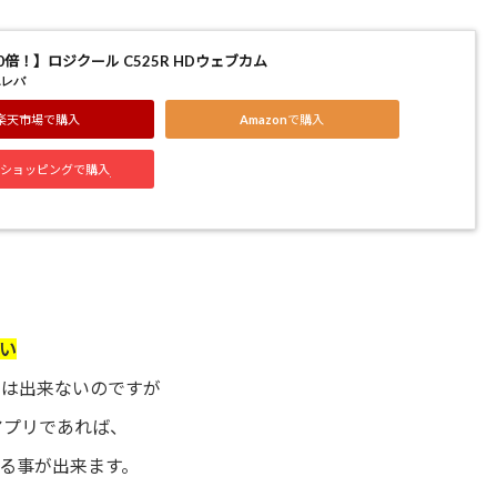
倍！】ロジクール C525R HDウェブカム
エレバ
楽天市場で購入
Amazonで購入
ooショッピングで購入
すい
能では出来ないのですが
Eアプリであれば、
る事が出来ます。