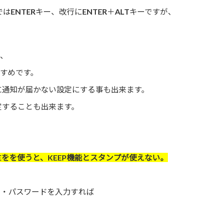
はENTERキー、改行にENTER＋ALTキーですが、
で、
すすめです。
に通知が届かない設定にする事も出来ます。
定することも出来ます。
でLINEをを使うと、KEEP機能とスタンプが使えない。
ス・パスワードを入力すれば
。