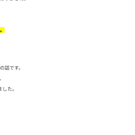
。
の話です。
、
ました。