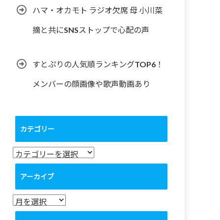
ハマ・オカモト ラジオ欠席 母 小川菜
摘と共にSNSストップで心配の声
すとぷりの人気順ランキングTOP6！
メンバーの顔画像や歌声動画あり
カテゴリー
カ
テ
ゴ
アーカイブ
リ
ー
ア
ー