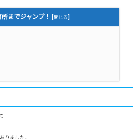
箇所までジャンプ！
[
]
閉じる
て
ありました。