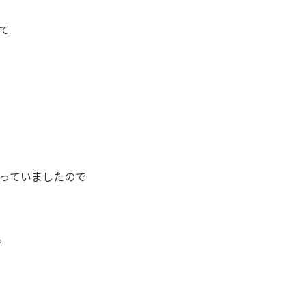
て
っていましたので
。
。