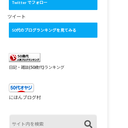
カ
Twitter でフォロー
イ
ブ
ツイート
50代のブログランキングを見てみる
日記・雑談(50歳代)ランキング
にほんブログ村