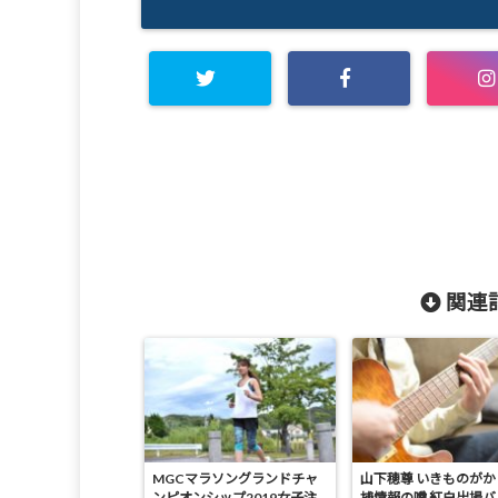
関連記
MGCマラソングランドチャ
山下穂尊 いきものが
ンピオンシップ2019女子注
捕情報の噂 紅白出場