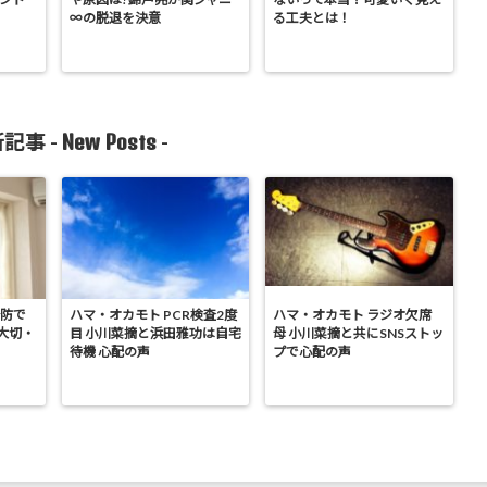
∞の脱退を決意
る工夫とは！
New Posts
記事 -
-
予防で
ハマ・オカモト PCR検査2度
ハマ・オカモト ラジオ欠席
大切・
目 小川菜摘と浜田雅功は自宅
母 小川菜摘と共にSNSストッ
待機 心配の声
プで心配の声