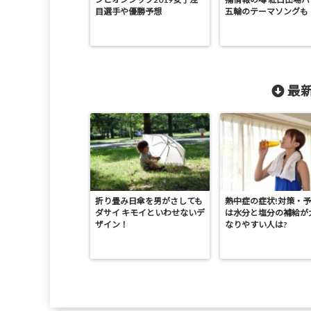
目選手や優勝予想
五輪のテーマソングも
最新
折り畳み日傘を男がさしても
熱中症の症状!対策・
ダサイ キモイといわせないデ
は水分と塩分の補給が
ザイン！
なりやすい人は?