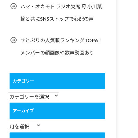
ハマ・オカモト ラジオ欠席 母 小川菜
摘と共にSNSストップで心配の声
すとぷりの人気順ランキングTOP6！
メンバーの顔画像や歌声動画あり
カテゴリー
カ
テ
ゴ
アーカイブ
リ
ー
ア
ー