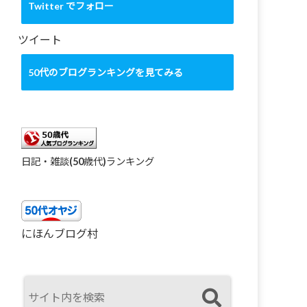
カ
Twitter でフォロー
イ
ブ
ツイート
50代のブログランキングを見てみる
日記・雑談(50歳代)ランキング
にほんブログ村