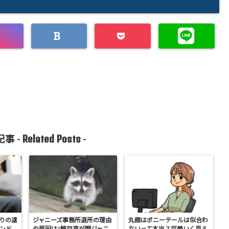
Related Posts
事 -
-
かりの逮
ジャニーズ事務所退所の理由
丸顔はポニーテールは似合わ
バンド
や原因は?錦戸亮が関ジャニ
ないって本当？可愛いく見え