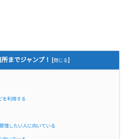
箇所までジャンプ！
[
]
閉じる
どを利用する
計管理したい人に向いている
に向いている