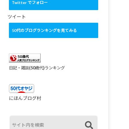
カ
Twitter でフォロー
イ
ブ
ツイート
50代のブログランキングを見てみる
日記・雑談(50歳代)ランキング
にほんブログ村