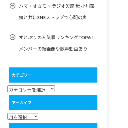
ハマ・オカモト ラジオ欠席 母 小川菜
摘と共にSNSストップで心配の声
すとぷりの人気順ランキングTOP6！
メンバーの顔画像や歌声動画あり
カテゴリー
カ
テ
ゴ
アーカイブ
リ
ー
ア
ー