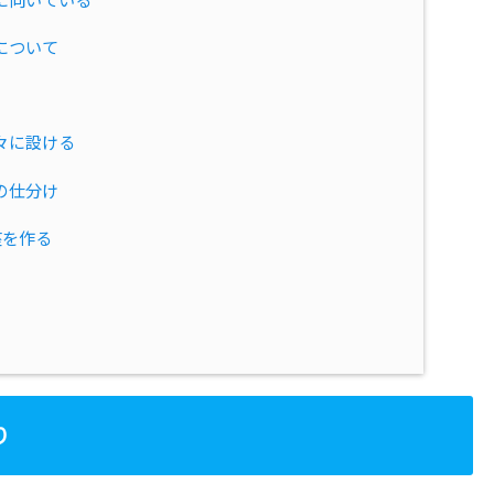
について
々に設ける
の仕分け
座を作る
り