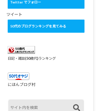
カ
Twitter でフォロー
イ
ブ
ツイート
50代のブログランキングを見てみる
日記・雑談(50歳代)ランキング
にほんブログ村