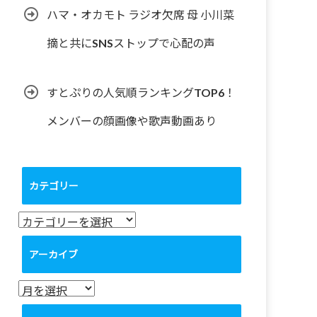
ハマ・オカモト ラジオ欠席 母 小川菜
摘と共にSNSストップで心配の声
すとぷりの人気順ランキングTOP6！
メンバーの顔画像や歌声動画あり
カテゴリー
カ
テ
ゴ
アーカイブ
リ
ー
ア
ー