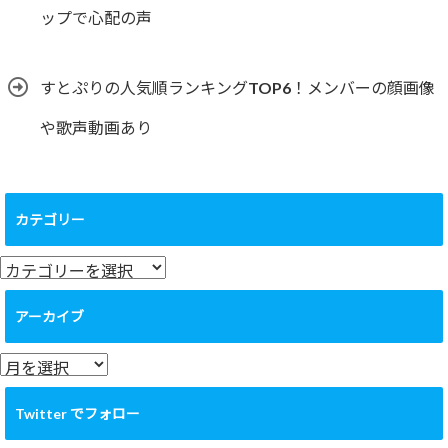
ップで心配の声
すとぷりの人気順ランキングTOP6！メンバーの顔画像
や歌声動画あり
カテゴリー
カ
テ
ゴ
アーカイブ
リ
ー
ア
ー
カ
Twitter でフォロー
イ