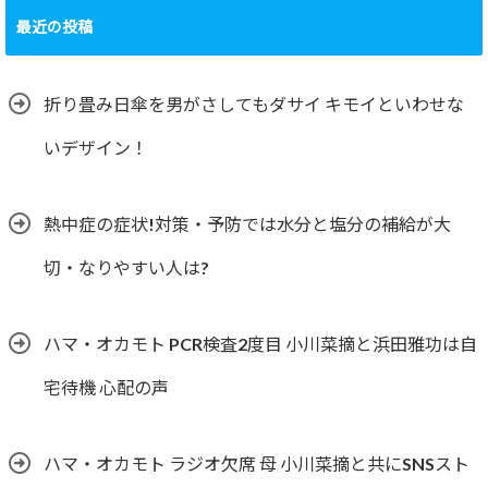
最近の投稿
折り畳み日傘を男がさしてもダサイ キモイといわせな
いデザイン！
熱中症の症状!対策・予防では水分と塩分の補給が大
切・なりやすい人は?
ハマ・オカモト PCR検査2度目 小川菜摘と浜田雅功は自
宅待機 心配の声
ハマ・オカモト ラジオ欠席 母 小川菜摘と共にSNSスト