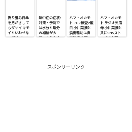
折り畳み日傘
熱中症の症状!
ハマ・オカモ
ハマ・オカモ
を男がさして
対策・予防で
ト PCR検査2度
ト ラジオ欠席
もダサイ キモ
は水分と塩分
目 小川菜摘と
母 小川菜摘と
イといわせな
の補給が大
浜田雅功は自
共にSNSスト
いデザイン！
切・なりやす
宅待機 心配の
ップで心配の
い人は?
声
声
スポンサーリンク