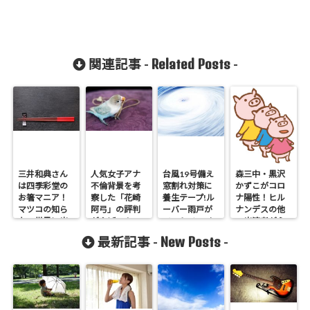
Related Posts
関連記事 -
-
三井和典さん
人気女子アナ
台風19号備え
森三中・黒沢
は四季彩堂の
不倫背景を考
窓割れ対策に
かずこがコロ
お箸マニア！
察した「花崎
養生テープ!ル
ナ陽性！ヒル
マツコの知ら
阿弓」の評判
ーバー雨戸が
ナンデスの他
ない世界に出
がやばい！
ベストチョイ
の出演者が心
演
ス
配
New Posts
最新記事 -
-