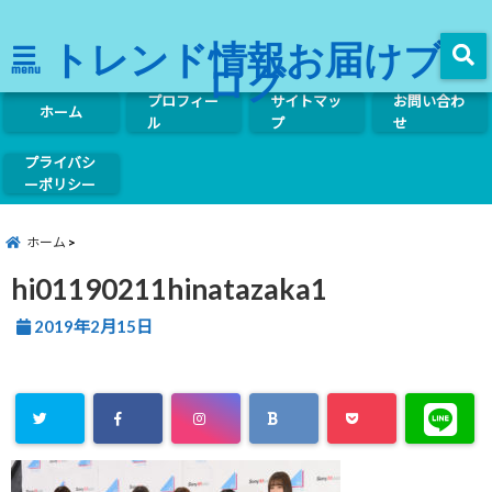
トレンド情報お届けブ
ログ
menu
プロフィー
サイトマッ
お問い合わ
ホーム
ル
プ
せ
プライバシ
ーポリシー
ホーム
hi01190211hinatazaka1
2019年2月15日