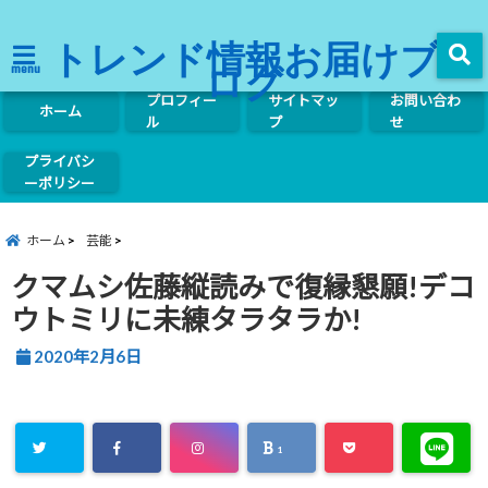
トレンド情報お届けブ
ログ
menu
プロフィー
サイトマッ
お問い合わ
ホーム
ル
プ
せ
プライバシ
ーポリシー
ホーム
芸能
クマムシ佐藤縦読みで復縁懇願!デコ
ウトミリに未練タラタラか!
2020年2月6日
1