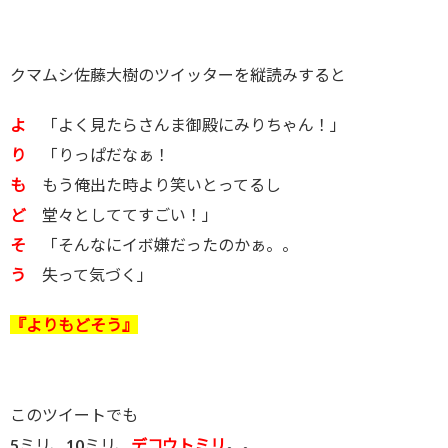
クマムシ佐藤大樹のツイッターを縦読みすると
よ
「よく見たらさんま御殿にみりちゃん！」
り
「りっぱだなぁ！
も
もう俺出た時より笑いとってるし
ど
堂々としててすごい！」
そ
「そんなにイボ嫌だったのかぁ。。
う
失って気づく」
『よりもどそう』
このツイートでも
5ミリ、10ミリ、
デコウトミリ
。。