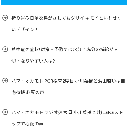
折り畳み日傘を男がさしてもダサイ キモイといわせな
いデザイン！
熱中症の症状!対策・予防では水分と塩分の補給が大
切・なりやすい人は?
ハマ・オカモト PCR検査2度目 小川菜摘と浜田雅功は自
宅待機 心配の声
ハマ・オカモト ラジオ欠席 母 小川菜摘と共にSNSスト
ップで心配の声