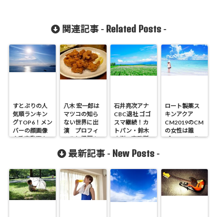
Related Posts
関連記事 -
-
すとぷりの人
八木 宏一郎は
石井亮次アナ
ロート製薬ス
気順ランキン
マツコの知ら
CBC退社 ゴゴ
キンアクア
グTOP6！メン
ない世界に出
スマ継続！カ
CM2019のCM
バーの顔画像
演 プロフィ
トパン・鈴木
の女性は誰
や歌声動画あ
ールと経歴！
杏樹の事務所
プロフィール
り
へ
や経歴など
New Posts
最新記事 -
-