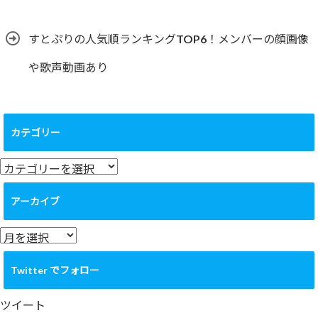
すとぷりの人気順ランキングTOP6！メンバーの顔画像
や歌声動画あり
カテゴリー
カ
テ
ゴ
アーカイブ
リ
ー
ア
ー
カ
Twitter でフォロー
イ
ブ
ツイート