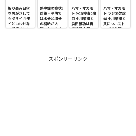
折り畳み日傘
熱中症の症状!
ハマ・オカモ
ハマ・オカモ
を男がさして
対策・予防で
ト PCR検査2度
ト ラジオ欠席
もダサイ キモ
は水分と塩分
目 小川菜摘と
母 小川菜摘と
イといわせな
の補給が大
浜田雅功は自
共にSNSスト
いデザイン！
切・なりやす
宅待機 心配の
ップで心配の
い人は?
声
声
スポンサーリンク