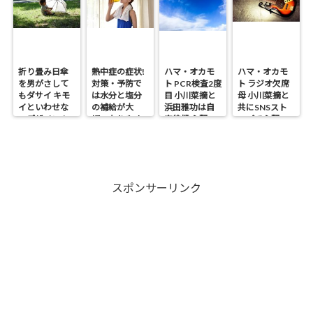
折り畳み日傘
熱中症の症状!
ハマ・オカモ
ハマ・オカモ
を男がさして
対策・予防で
ト PCR検査2度
ト ラジオ欠席
もダサイ キモ
は水分と塩分
目 小川菜摘と
母 小川菜摘と
イといわせな
の補給が大
浜田雅功は自
共にSNSスト
いデザイン！
切・なりやす
宅待機 心配の
ップで心配の
い人は?
声
声
スポンサーリンク