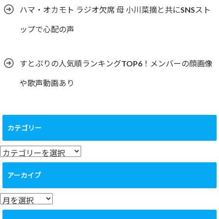
ハマ・オカモト ラジオ欠席 母 小川菜摘と共にSNSスト
ップで心配の声
すとぷりの人気順ランキングTOP6！メンバーの顔画像
や歌声動画あり
カテゴリー
カ
テ
ゴ
アーカイブ
リ
ー
ア
ー