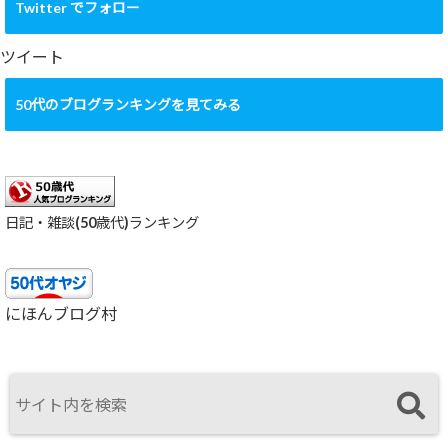
カ
Twitter でフォロー
イ
ブ
ツイート
50代のブログランキングを見てみる
日記・雑談(50歳代)ランキング
にほんブログ村