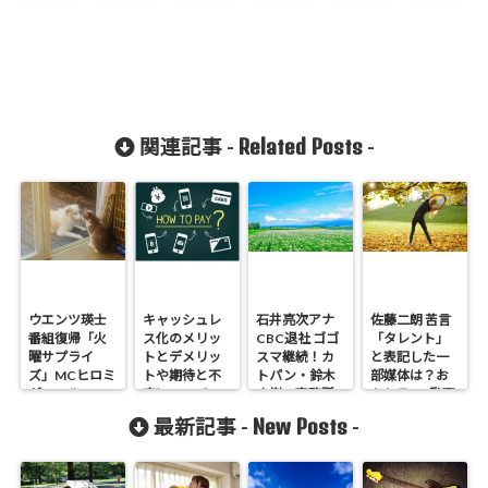
Related Posts
関連記事 -
-
ウエンツ瑛士
キャッシュレ
石井亮次アナ
佐藤二朗 苦言
番組復帰「火
ス化のメリッ
CBC退社 ゴゴ
「タレント」
曜サプライ
トとデメリッ
スマ継続！カ
と表記した一
ズ」MCヒロミ
トや期待と不
トパン・鈴木
部媒体は？お
がエール
安について
杏樹の事務所
もしろNG動画
へ
も
New Posts
最新記事 -
-