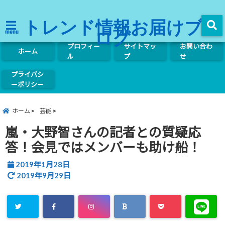
トレンド情報お届けブ
ログ
menu
プロフィー
サイトマッ
お問い合わ
ホーム
ル
プ
せ
プライバシ
ーポリシー
ホーム
芸能
嵐・大野智さんの記者との質疑応
答！会見ではメンバーも助け船！
2019年1月28日
2019年9月29日