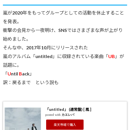
嵐が2020年をもってグループとしての活動を休止すること
を発表。
衝撃の会見から一夜明け、SNSではさまざまな声が上がり
始めました。
そんな中、2017年10月にリリースされた
嵐のアルバム「
untitled
」に収録されている楽曲「
UB
」が
話題に。
「
U
ntil
B
ack」
訳：戻るまで という説も
「untitled」 (通常盤) [ 嵐 ]
posted with
カエレバ
楽天市場で購入