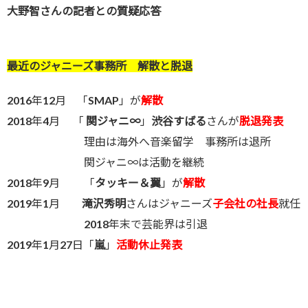
大野智さんの記者との質疑応答
最近のジャニーズ事務所 解散と脱退
2016年12月 「
SMAP
」が
解散
2018年4月 「
関ジャニ∞
」
渋谷すばる
さんが
脱退発表
理由は海外へ音楽留学 事務所は退所
関ジャニ∞は活動を継続
2018年9月 「
タッキー＆翼
」が
解散
2019年1月
滝沢秀明
さんはジャニーズ
子会社の社長
就任
2018年末で芸能界は引退
2019年1月27日「
嵐
」
活動休止発表