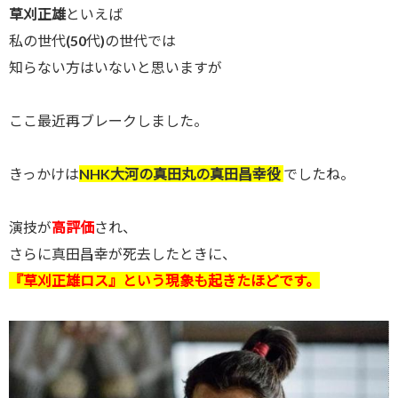
草刈正雄
といえば
私の世代(50代)の世代では
知らない方はいないと思いますが
ここ最近再ブレークしました。
きっかけは
NHK大河の真田丸の真田昌幸役
でしたね。
演技が
高評価
され、
さらに真田昌幸が死去したときに、
『草刈正雄ロス』という現象も起きたほどです。