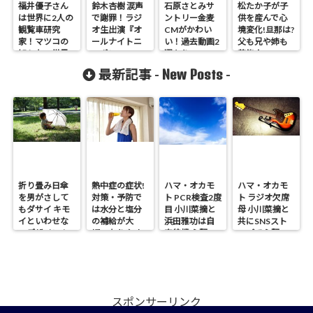
福井優子さん
鈴木杏樹 涙声
石原さとみサ
松たか子が子
は世界に2人の
で謝罪！ラジ
ントリー金麦
供を産んで心
観覧車研究
オ生出演『オ
CMがかわい
境変化!旦那は?
家！マツコの
ールナイトニ
い！過去動画2
父も兄や姉も
知らない世界
ッポン
選あり
芸能人
に出演
MUSIC10』
New Posts
最新記事 -
-
折り畳み日傘
熱中症の症状!
ハマ・オカモ
ハマ・オカモ
を男がさして
対策・予防で
ト PCR検査2度
ト ラジオ欠席
もダサイ キモ
は水分と塩分
目 小川菜摘と
母 小川菜摘と
イといわせな
の補給が大
浜田雅功は自
共にSNSスト
いデザイン！
切・なりやす
宅待機 心配の
ップで心配の
い人は?
声
声
スポンサーリンク