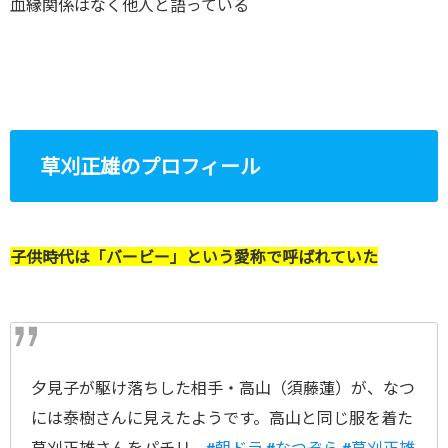
血縁関係はなく他人と語っている
草刈正雄のプロフィール
子供時代は「バービー」という愛称で呼ばれていた
夕見子が駆け落ちした相手・高山（須藤蓮）が、なつ
には泰樹さんに見えたようです。高山と同じ服を着た
草刈正雄さんをパチリ。
#朝ドラ
#なつぞら
#草刈正雄