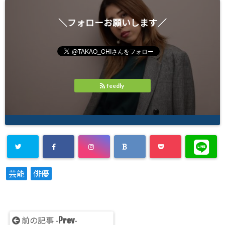
＼フォローお願いします／
feedly
芸能
俳優
Prev
前の記事 -
-