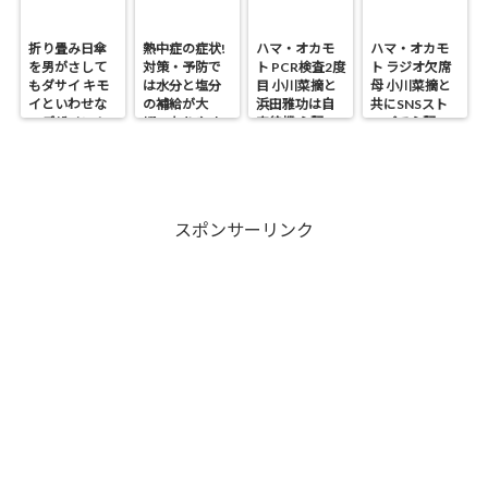
折り畳み日傘
熱中症の症状!
ハマ・オカモ
ハマ・オカモ
を男がさして
対策・予防で
ト PCR検査2度
ト ラジオ欠席
もダサイ キモ
は水分と塩分
目 小川菜摘と
母 小川菜摘と
イといわせな
の補給が大
浜田雅功は自
共にSNSスト
いデザイン！
切・なりやす
宅待機 心配の
ップで心配の
い人は?
声
声
スポンサーリンク