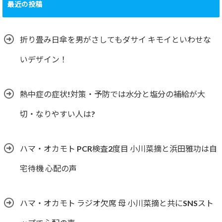
最近の投稿
折り畳み日傘を男がさしてもダサイ キモイといわせな
いデザイン！
熱中症の症状!対策・予防では水分と塩分の補給が大
切・なりやすい人は?
ハマ・オカモト PCR検査2度目 小川菜摘と浜田雅功は自
宅待機 心配の声
ハマ・オカモト ラジオ欠席 母 小川菜摘と共にSNSスト