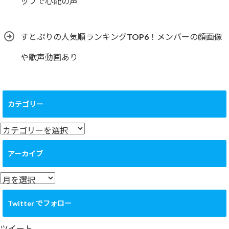
ップで心配の声
すとぷりの人気順ランキングTOP6！メンバーの顔画像
や歌声動画あり
カテゴリー
カ
テ
ゴ
アーカイブ
リ
ー
ア
ー
カ
Twitter でフォロー
イ
ブ
ツイート