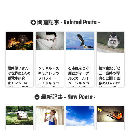
Related Posts
関連記事 -
-
福井優子さん
シャネル・ス
石森虹花と守
柏木由紀 デビ
は世界に2人の
キャパレリの
屋茜がイーグ
ュー当時の写
観覧車研究
プロフィー
ルスガールイ
真を公開！ 画
家！マツコの
ル！ドキュラ
メージキャラ
像あり AKBデ
知らない世界
ンドへようこ
クターに就
ビュー13周年
に出演
そ！
任！
New Posts
最新記事 -
-