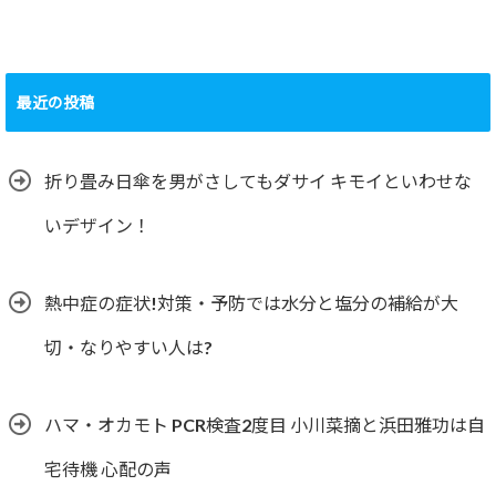
最近の投稿
折り畳み日傘を男がさしてもダサイ キモイといわせな
いデザイン！
熱中症の症状!対策・予防では水分と塩分の補給が大
切・なりやすい人は?
ハマ・オカモト PCR検査2度目 小川菜摘と浜田雅功は自
宅待機 心配の声