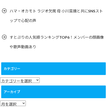
ハマ・オカモト ラジオ欠席 母 小川菜摘と共にSNSスト
ップで心配の声
すとぷりの人気順ランキングTOP6！メンバーの顔画像
や歌声動画あり
カテゴリー
カ
テ
ゴ
アーカイブ
リ
ー
ア