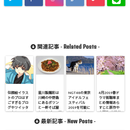
Related Posts
関連記事 -
-
似顔絵イラス
星川製麺彩は
NGT48の東京
4月2019春ド
トのプロはす
川崎の中野島
アイドルフェ
ラマ視聴率ま
ごすぎるブロ
にあるポツン
スティバル
とめ情報あら
グやツイッタ
と一軒そば屋
2019を可能に
すじと原作や
ーならここ！
かけそば200円
したホリプロ
主題歌!出演者
の忖度
など
New Posts
最新記事 -
-