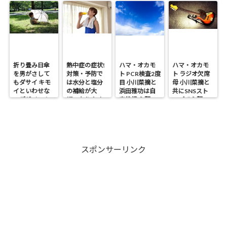
折り畳み日傘
熱中症の症状!
ハマ・オカモ
ハマ・オカモ
を男がさして
対策・予防で
ト PCR検査2度
ト ラジオ欠席
もダサイ キモ
は水分と塩分
目 小川菜摘と
母 小川菜摘と
イといわせな
の補給が大
浜田雅功は自
共にSNSスト
いデザイン！
切・なりやす
宅待機 心配の
ップで心配の
い人は?
声
声
スポンサーリンク