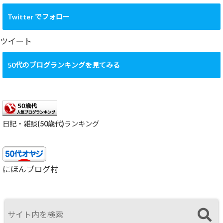
ー
カ
Twitter でフォロー
イ
ブ
ツイート
50代のブログランキングを見てみる
日記・雑談(50歳代)ランキング
にほんブログ村