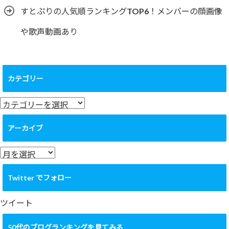
すとぷりの人気順ランキングTOP6！メンバーの顔画像
や歌声動画あり
カテゴリー
カ
テ
ゴ
アーカイブ
リ
ー
ア
ー
カ
Twitter でフォロー
イ
ブ
ツイート
50代のブログランキングを見てみる