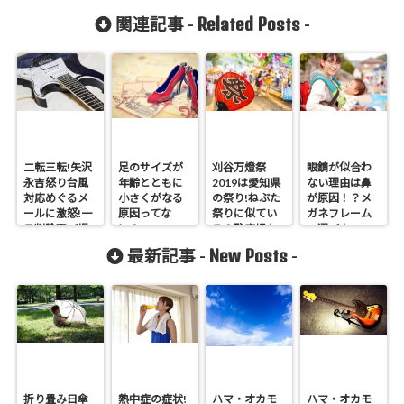
Related Posts
関連記事 -
-
二転三転!矢沢
足のサイズが
刈谷万燈祭
眼鏡が似合わ
永吉怒り台風
年齢とともに
2019は愛知県
ない理由は鼻
対応めぐるメ
小さくがなる
の祭り!ねぶた
が原因！？メ
ールに激怒!一
原因ってな
祭りに似てい
ガネフレーム
旦削除再び掲
に？
る？駐車場な
の選び方
載
ど
New Posts
最新記事 -
-
折り畳み日傘
熱中症の症状!
ハマ・オカモ
ハマ・オカモ