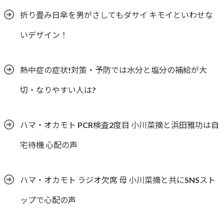
折り畳み日傘を男がさしてもダサイ キモイといわせな
いデザイン！
熱中症の症状!対策・予防では水分と塩分の補給が大
切・なりやすい人は?
ハマ・オカモト PCR検査2度目 小川菜摘と浜田雅功は自
宅待機 心配の声
ハマ・オカモト ラジオ欠席 母 小川菜摘と共にSNSスト
ップで心配の声