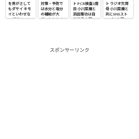
を男がさして
対策・予防で
ト PCR検査2度
ト ラジオ欠席
もダサイ キモ
は水分と塩分
目 小川菜摘と
母 小川菜摘と
イといわせな
の補給が大
浜田雅功は自
共にSNSスト
いデザイン！
切・なりやす
宅待機 心配の
ップで心配の
い人は?
声
声
スポンサーリンク