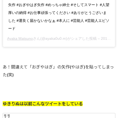
矢作 #おぎやはぎ矢作 #めっちゃ紳士 #そしてスマート #人望
厚いの納得 #お仕事頑張ってください #ありがとうございま
した #運良く届かないかなぁ #本人に #芸能人 #芸能人エピソ
ード
Ayaka Matsuno
さん(@ayaka0u0.m)がシェアした投稿 –
2019年 1月月9日午前7時04分PST
あ！間違えて「おぎやはぎ」の矢作(やはぎ)を貼ってしまっ
た(笑)
ゆきりぬは以前こんなツイートをしている