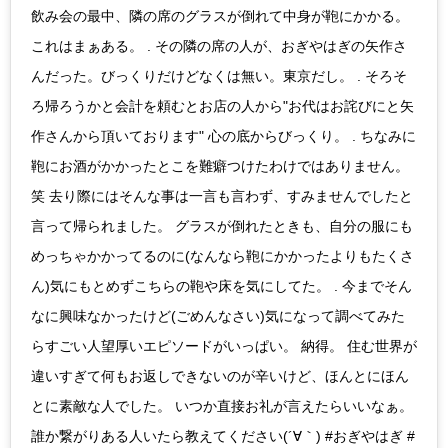
飲み会の最中、隣の席のグラスが倒れて中身が鞄にかかる。
これはまぁある。 . その隣の席の人が、おぎやはぎの矢作さ
んだった。びっくりだけどなくは無い。東京だし。 . そろそ
ろ帰ろうかと会計を頼むとお店の人から"お代はお詫びにと矢
作さんから頂いております" 心の底からびっくり。 . ちなみに
鞄にお酒がかかったとこを難癖つけたわけではありません。
笑 去り際にはそんな事は一言も言わず、すみませんでしたと
言って帰られました。 グラスが倒れたときも、自分の服にも
めっちゃかかってるのに(なんなら鞄にかかったよりもたくさ
ん)気にもとめずこちらの鞄や床を気にしてた。 . 今までそん
なに興味なかったけど(ごめんなさい)気になって調べてみた
らすごい人望厚いエピソードがいっぱい。 納得。 住む世界が
違いすぎて何もお返しできないのが辛いけど、ほんとにほん
とに素敵な人でした。 いつか直接お礼が言えたらいいなぁ。
誰か繋がりある人いたら教えてください(´∀｀) #おぎやはぎ #