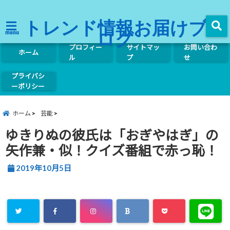
トレンド情報お届けブ
ログ
menu
プロフィー
サイトマッ
お問い合わ
ホーム
ル
プ
せ
プライバシ
ーポリシー
ホーム
芸能
ゆきりぬの彼氏は「おぎやはぎ」の
矢作兼・似！クイズ番組で赤っ恥！
2019年10月5日