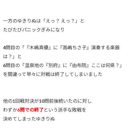
一方のゆきりぬは「えっ？ えっ？」と
たびたびパニックぎみになり
4問目の「『木嶋真優』に『高嶋ちさ子』演奏する楽器
は？」と
6問目の「温泉地の『別府』に『由布院』ここは何県？」
を間違って早々に対戦は終了してしまいました
他の1回戦対決が10問前後続いたのに対し
わずか
6問での終了
という派手な敗戦を
決めてしまったゆきりぬ