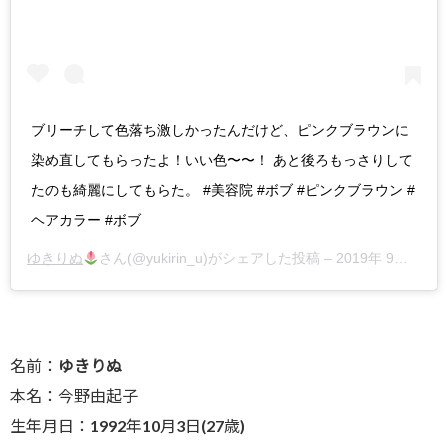
ブリーチして色落ち激しかったんだけど、ピンクブラウンに
染め直してもらったよ！いい色〜〜！ あと後ろもっさりして
たのも綺麗にしてもらた。 #美容院 #ボブ #ピンクブラウン #
ヘアカラー #ボブ
ゆきりぬ
さん(@yukirin_u)がシェアした投稿 –
2019年 9月月24日午前6時04分PDT
名前：
ゆきりぬ
本名：今野由起子
生年月日：1992年10月3日(27歳)