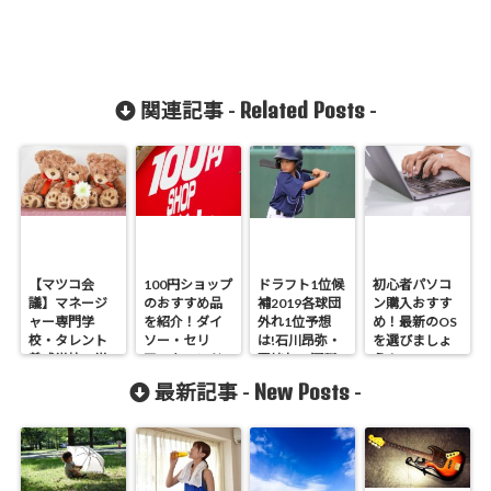
Related Posts
関連記事 -
-
【マツコ会
100円ショップ
ドラフト1位候
初心者パソコ
議】マネージ
のおすすめ品
補2019各球団
ン購入おすす
ャー専門学
を紹介！ダイ
外れ1位予想
め！最新のOS
校・タレント
ソー・セリ
は!石川昂弥・
を選びましょ
養成学校の学
ア・キャンド
西純矢・河野
う！
費など
ゥ
竜生
New Posts
最新記事 -
-