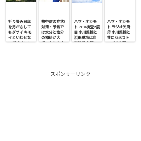
折り畳み日傘
熱中症の症状!
ハマ・オカモ
ハマ・オカモ
を男がさして
対策・予防で
ト PCR検査2度
ト ラジオ欠席
もダサイ キモ
は水分と塩分
目 小川菜摘と
母 小川菜摘と
イといわせな
の補給が大
浜田雅功は自
共にSNSスト
いデザイン！
切・なりやす
宅待機 心配の
ップで心配の
い人は?
声
声
スポンサーリンク