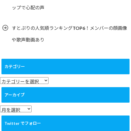
ップで心配の声
すとぷりの人気順ランキングTOP6！メンバーの顔画像
や歌声動画あり
カテゴリー
カ
テ
ゴ
アーカイブ
リ
ー
ア
ー
カ
Twitter でフォロー
イ