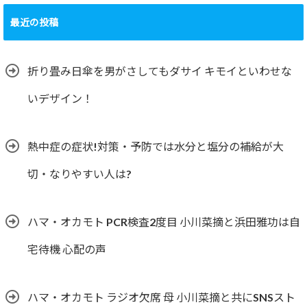
最近の投稿
折り畳み日傘を男がさしてもダサイ キモイといわせな
いデザイン！
熱中症の症状!対策・予防では水分と塩分の補給が大
切・なりやすい人は?
ハマ・オカモト PCR検査2度目 小川菜摘と浜田雅功は自
宅待機 心配の声
ハマ・オカモト ラジオ欠席 母 小川菜摘と共にSNSスト