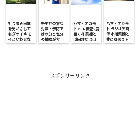
折り畳み日傘
熱中症の症状!
ハマ・オカモ
ハマ・オカモ
を男がさして
対策・予防で
ト PCR検査2度
ト ラジオ欠席
もダサイ キモ
は水分と塩分
目 小川菜摘と
母 小川菜摘と
イといわせな
の補給が大
浜田雅功は自
共にSNSスト
いデザイン！
切・なりやす
宅待機 心配の
ップで心配の
い人は?
声
声
スポンサーリンク