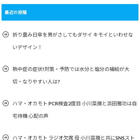
最近の投稿
折り畳み日傘を男がさしてもダサイ キモイといわせな
いデザイン！
熱中症の症状!対策・予防では水分と塩分の補給が大
切・なりやすい人は?
ハマ・オカモト PCR検査2度目 小川菜摘と浜田雅功は自
宅待機 心配の声
ハマ・オカモト ラジオ欠席 母 小川菜摘と共にSNSスト