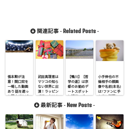
Related Posts
関連記事 -
-
張本勲が注
武田真理恵は
【鴨川】【哲
小手伸也の不
意！関口宏を
マツコの知ら
学の道】は京
倫相手の顔画
一喝した動画
ない世界に出
都のお勧めデ
像や名前(本名)
あり 話を遮っ
演！ラッピン
ートスポット
は?ファンに手
た理由がやば
グ術の本は？
と観光スポッ
を出し話題に!
い！
ト
New Posts
最新記事 -
-