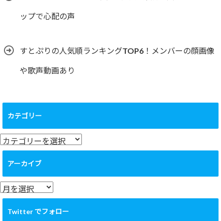
ップで心配の声
すとぷりの人気順ランキングTOP6！メンバーの顔画像
や歌声動画あり
カテゴリー
カ
テ
ゴ
アーカイブ
リ
ー
ア
ー
カ
Twitter でフォロー