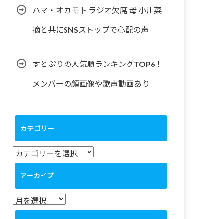
ハマ・オカモト ラジオ欠席 母 小川菜
摘と共にSNSストップで心配の声
すとぷりの人気順ランキングTOP6！
メンバーの顔画像や歌声動画あり
カテゴリー
カ
テ
ゴ
アーカイブ
リ
ー
ア
ー