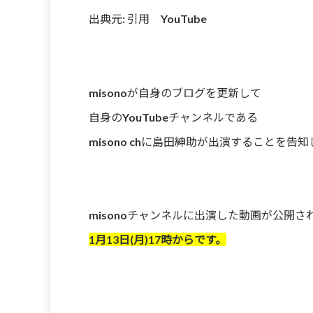
出典元: 引用 YouTube
misonoが自身のブログを更新して
自身のYouTubeチャンネルである
misono chに島田紳助が出演することを告
misonoチャンネルに出演した動画が公開さ
1月13日(月)17時からです。