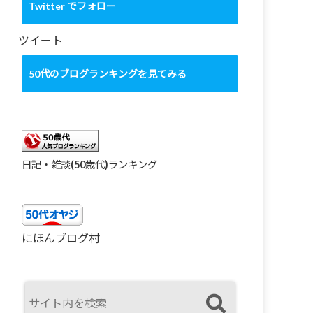
カ
Twitter でフォロー
イ
ブ
ツイート
50代のブログランキングを見てみる
日記・雑談(50歳代)ランキング
にほんブログ村