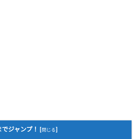
までジャンプ！
[
]
閉じる