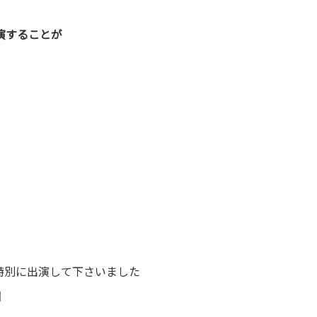
出演することが
が特別に出演して下さいました
】