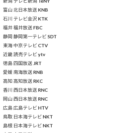
新潟 テレビ新潟 TeNY
富山 北日本放送 KNB
石川 テレビ金沢 KTK
福井 福井放送 FBC
静岡 静岡第一テレビ SDT
東海 中京テレビ CTV
近畿 読売テレビ ytv
徳島 四国放送 JRT
愛媛 南海放送 RNB
高知 高知放送 RKC
香川 西日本放送 RNC
岡山 西日本放送 RNC
広島 広島テレビ HTV
鳥取 日本海テレビ NKT
島根 日本海テレビ NKT