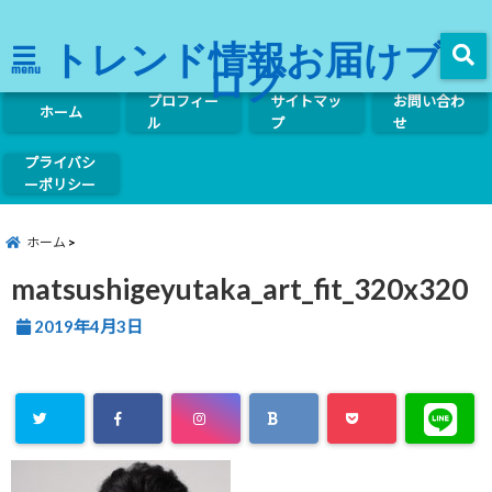
トレンド情報お届けブ
ログ
menu
プロフィー
サイトマッ
お問い合わ
ホーム
ル
プ
せ
プライバシ
ーポリシー
ホーム
matsushigeyutaka_art_fit_320x320
2019年4月3日