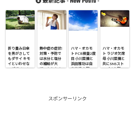
New Posts
最新記事 -
-
折り畳み日傘
熱中症の症状!
ハマ・オカモ
ハマ・オカモ
を男がさして
対策・予防で
ト PCR検査2度
ト ラジオ欠席
もダサイ キモ
は水分と塩分
目 小川菜摘と
母 小川菜摘と
イといわせな
の補給が大
浜田雅功は自
共にSNSスト
いデザイン！
切・なりやす
宅待機 心配の
ップで心配の
い人は?
声
声
スポンサーリンク