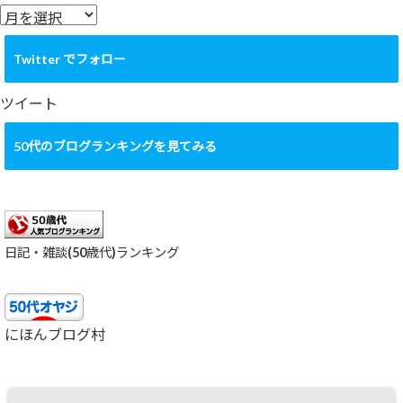
ー
ア
ー
カ
Twitter でフォロー
イ
ブ
ツイート
50代のブログランキングを見てみる
日記・雑談(50歳代)ランキング
にほんブログ村