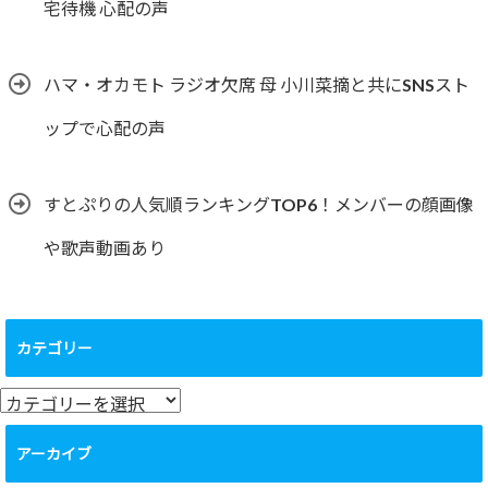
宅待機 心配の声
ハマ・オカモト ラジオ欠席 母 小川菜摘と共にSNSスト
ップで心配の声
すとぷりの人気順ランキングTOP6！メンバーの顔画像
や歌声動画あり
カテゴリー
カ
テ
ゴ
アーカイブ
リ