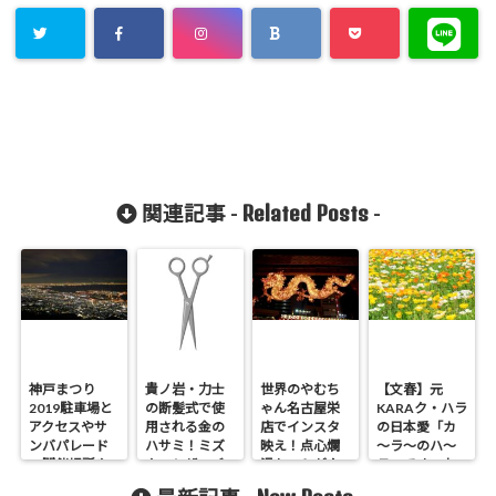
Related Posts
関連記事 -
-
神戸まつり
貴ノ岩・力士
世界のやむち
【文春】元
2019駐車場と
の断髪式で使
ゃん名古屋栄
KARAク・ハラ
アクセスやサ
用される金の
店でインスタ
の日本愛「カ
ンバパレード
ハサミ！ミズ
映え！点心爛
～ラ～のハ～
の開催場所や
タニシザーズ
漫セットが人
ラ～です」お
穴場は！
気
宝動画