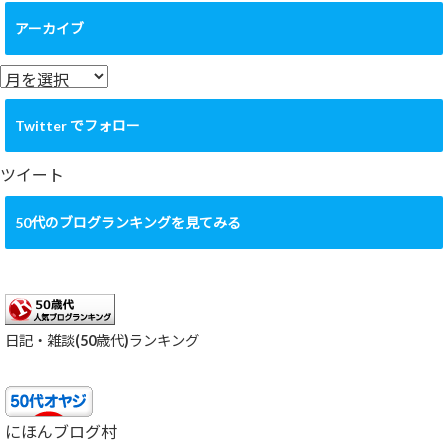
テ
ゴ
アーカイブ
リ
ー
ア
ー
カ
Twitter でフォロー
イ
ブ
ツイート
50代のブログランキングを見てみる
日記・雑談(50歳代)ランキング
にほんブログ村