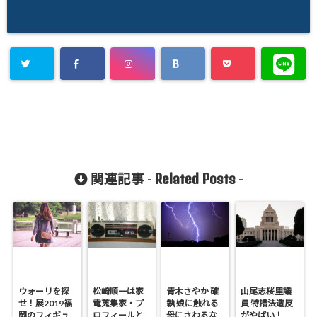
Related Posts
関連記事 -
-
ウォーリを探
松崎順一は家
青木さやか 確
山尾志桜里議
せ！展2019福
電蒐集家・プ
執 娘に触れる
員 特措法造反
岡のフィギュ
ロフィールと
母にさわるな
がやばい！