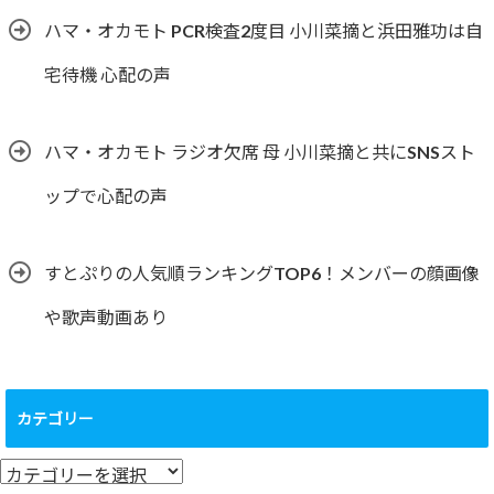
ハマ・オカモト PCR検査2度目 小川菜摘と浜田雅功は自
宅待機 心配の声
ハマ・オカモト ラジオ欠席 母 小川菜摘と共にSNSスト
ップで心配の声
すとぷりの人気順ランキングTOP6！メンバーの顔画像
や歌声動画あり
カテゴリー
カ