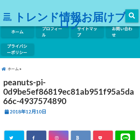
トレンド情報お届けブ
ログ
menu
プロフィー
サイトマッ
お問い合わ
ホーム
ル
プ
せ
プライバシ
ーポリシー
ホーム
peanuts-pi-
0d9be5ef86819ec81ab951f95a5da
66c-4937574890
2018年12月10日