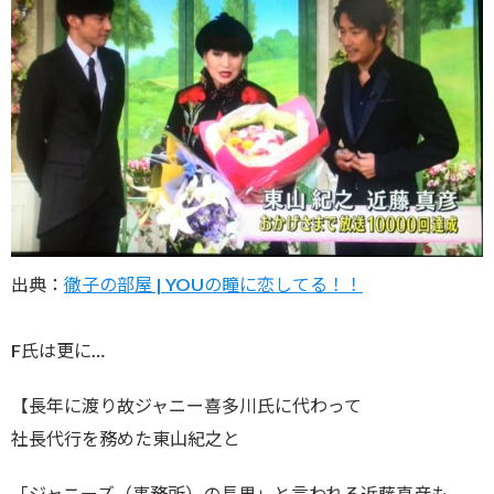
出典：
徹子の部屋 | YOUの瞳に恋してる！！
F氏は更に…
【長年に渡り故ジャニー喜多川氏に代わって
社長代行を務めた東山紀之と
「ジャニーズ（事務所）の長男」と言われる近藤真彦も、