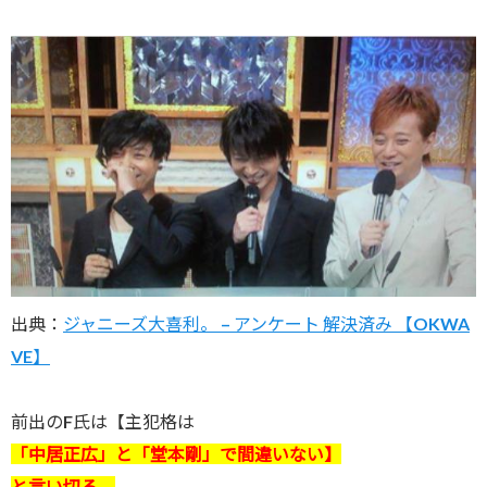
出典：
ジャニーズ大喜利。 – アンケート 解決済み 【OKWA
VE】
前出のF氏は【主犯格は
「中居正広」と「堂本剛」で間違いない】
と言い切る。