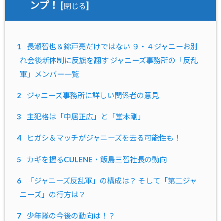
ンプ！
[
]
閉じる
1
長瀬智也＆錦戸亮だけではない ９・４ジャニーお別
れ会後新体制に反旗を翻す ジャニーズ事務所の「反乱
軍」メンバー一覧
2
ジャニーズ事務所に詳しい関係者の意見
3
主犯格は「中居正広」と「堂本剛」
4
ヒガシ＆マッチがジャニーズを去る可能性も！
5
カギを握るCULENE・飯島三智社長の動向
6
「ジャニーズ反乱軍」の構成は？ そして「第二ジャ
ニーズ」の行方は？
7
少年隊の今後の動向は！？