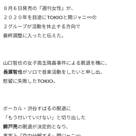
８月６日発売の『週刊女性』が、
２０２０年を目途にTOKIOと関ジャニ∞の
２グループが活動を休止する方向で
最終調整に入ったと伝えた。
山口智也の女子高生強姦事件による脱退を機に、
長瀬智也
がソロで音楽活動をしたいと申し出、
慰留に失敗したTOKIO。
ボーカル・渋谷すばるの脱退に
「もう付いていけない」と切り出した
錦戸亮
の脱退が決定的となり、
事実上「空中分解する」関ジャニ∞。