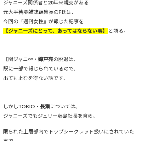
ジャニーズ関係者と20年来親交がある
元大手芸能雑誌編集長のF氏は、
今回の『週刊女性』が報じた記事を
【ジャニーズにとって、あってはならない事】
と語る。
【関ジャニ∞・
錦戸亮
の脱退は、
既に一部で報じられているので、
出ても止むを得ない話です。
しかしTOKIO・
長瀬
については、
ジャニーズでもジュリー藤島社長を含め、
限られた上層部内でトップシークレット扱いにされていた
事で、