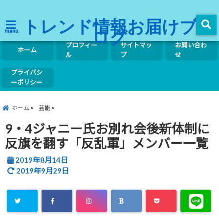
トレンド情報お届けブ
ログ
menu
プロフィー
サイトマッ
お問い合わ
ホーム
ル
プ
せ
プライバシ
ーポリシー
ホーム
芸能
9・4ジャニー氏お別れ会後新体制に
反旗を翻す「反乱軍」メンバー一覧
2019年8月14日
2019年9月29日