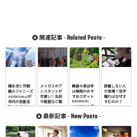
Related Posts
関連記事 -
-
橋本涼と作間
メイガスのア
鎌倉の長谷寺
読書しない人
龍斗ジャニーズ
シスタントが
は梅雨のおす
が急増？活字
Jr(HiHiJets)が
可愛い！名前
すめスポット
離れはなぜす
KANNON
年内の芸能活
や経歴など誰
すむのか？
COFFEE と手
動を自粛処分
か気になる！
ぬぐいカフェ
New Posts
最新記事 -
-
一花屋も