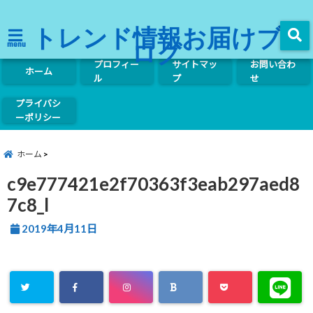
トレンド情報お届けブ
ログ
menu
プロフィー
サイトマッ
お問い合わ
ホーム
ル
プ
せ
プライバシ
ーポリシー
ホーム
c9e777421e2f70363f3eab297aed8
7c8_l
2019年4月11日