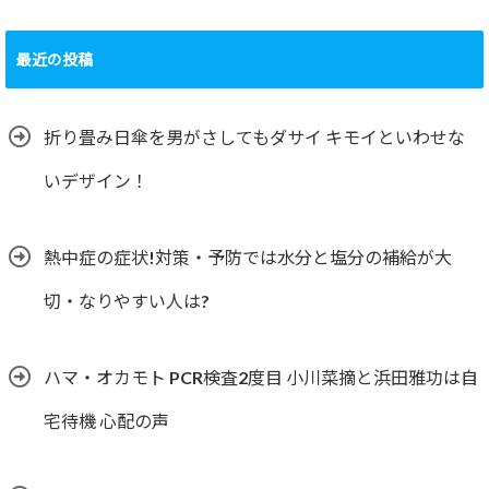
最近の投稿
折り畳み日傘を男がさしてもダサイ キモイといわせな
いデザイン！
熱中症の症状!対策・予防では水分と塩分の補給が大
切・なりやすい人は?
ハマ・オカモト PCR検査2度目 小川菜摘と浜田雅功は自
宅待機 心配の声