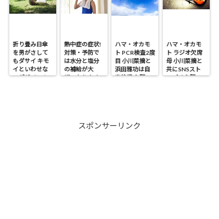
折り畳み日傘
熱中症の症状!
ハマ・オカモ
ハマ・オカモ
を男がさして
対策・予防で
ト PCR検査2度
ト ラジオ欠席
もダサイ キモ
は水分と塩分
目 小川菜摘と
母 小川菜摘と
イといわせな
の補給が大
浜田雅功は自
共にSNSスト
いデザイン！
切・なりやす
宅待機 心配の
ップで心配の
い人は?
声
声
スポンサーリンク