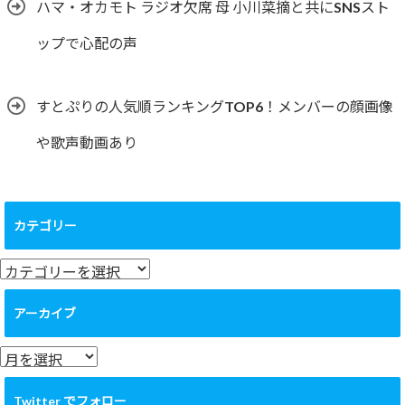
ハマ・オカモト ラジオ欠席 母 小川菜摘と共にSNSスト
ップで心配の声
すとぷりの人気順ランキングTOP6！メンバーの顔画像
や歌声動画あり
カテゴリー
カ
テ
ゴ
アーカイブ
リ
ー
ア
ー
カ
Twitter でフォロー