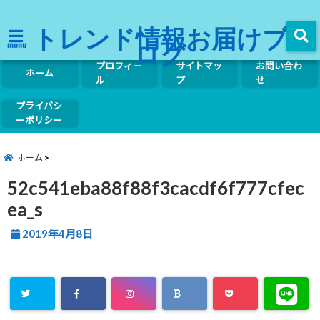
トレンド情報お届けブ
ログ
menu
プロフィー
サイトマッ
お問い合わ
ホーム
ル
プ
せ
プライバシ
ーポリシー
ホーム
52c541eba88f88f3cacdf6f777cfec
ea_s
2019年4月8日