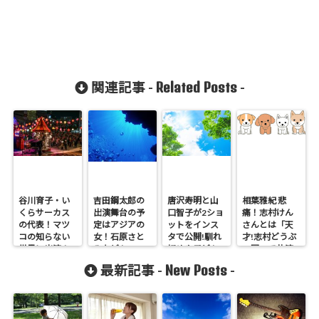
Related Posts
関連記事 -
-
谷川育子・い
吉田鋼太郎の
唐沢寿明と山
相葉雅紀 悲
くらサーカス
出演舞台の予
口智子が2ショ
痛！志村けん
の代表！マツ
定はアジアの
ットをインス
さんとは「天
コの知らない
女！石原さと
タで公開!馴れ
才!志村どうぶ
世界に出演！
みなども
初めや子ども
つ園」で共演
は?
New Posts
最新記事 -
-