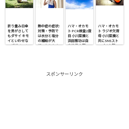
折り畳み日傘
熱中症の症状!
ハマ・オカモ
ハマ・オカモ
を男がさして
対策・予防で
ト PCR検査2度
ト ラジオ欠席
もダサイ キモ
は水分と塩分
目 小川菜摘と
母 小川菜摘と
イといわせな
の補給が大
浜田雅功は自
共にSNSスト
いデザイン！
切・なりやす
宅待機 心配の
ップで心配の
い人は?
声
声
スポンサーリンク