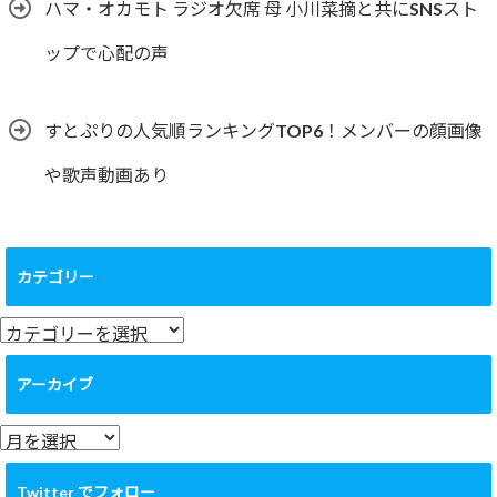
ハマ・オカモト ラジオ欠席 母 小川菜摘と共にSNSスト
ップで心配の声
すとぷりの人気順ランキングTOP6！メンバーの顔画像
や歌声動画あり
カテゴリー
カ
テ
ゴ
アーカイブ
リ
ー
ア
ー
カ
Twitter でフォロー