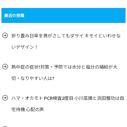
最近の投稿
折り畳み日傘を男がさしてもダサイ キモイといわせな
いデザイン！
熱中症の症状!対策・予防では水分と塩分の補給が大
切・なりやすい人は?
ハマ・オカモト PCR検査2度目 小川菜摘と浜田雅功は自
宅待機 心配の声