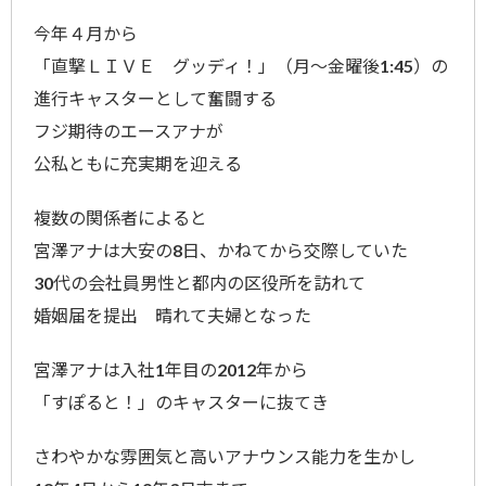
今年４月から
「直撃ＬＩＶＥ グッディ！」（月～金曜後1:45）の
進行キャスターとして奮闘する
フジ期待のエースアナが
公私ともに充実期を迎える
複数の関係者によると
宮澤アナは大安の8日、かねてから交際していた
30代の会社員男性と都内の区役所を訪れて
婚姻届を提出 晴れて夫婦となった
宮澤アナは入社1年目の2012年から
「すぽると！」のキャスターに抜てき
さわやかな雰囲気と高いアナウンス能力を生かし