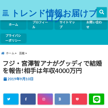
トレンド情報お届けブ
ログ
menu
プロフィー
サイトマッ
お問い合わ
ホーム
ル
プ
せ
プライバシ
ーポリシー
ホーム
芸能
フジ・宮澤智アナがグッディで結婚
を報告!相手は年収4000万円
2019年9月10日