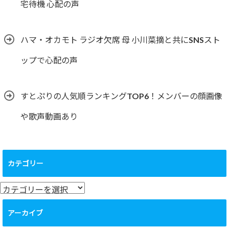
宅待機 心配の声
ハマ・オカモト ラジオ欠席 母 小川菜摘と共にSNSスト
ップで心配の声
すとぷりの人気順ランキングTOP6！メンバーの顔画像
や歌声動画あり
カテゴリー
カ
テ
ゴ
アーカイブ
リ