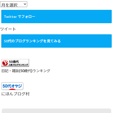
ー
ア
ー
カ
Twitter でフォロー
イ
ブ
ツイート
50代のブログランキングを見てみる
日記・雑談(50歳代)ランキング
にほんブログ村