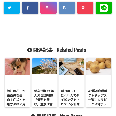
Related Posts
関連記事 -
-
池江璃花子が
草なぎ剛 21年
割りばしを口
47都道府県ポ
白血病を告
大河 出演報道
にくわえてタ
テトチップス
白！症状・治
「青天を衝
イピングをさ
一覧！カルビ
療方法は？克
け」主演は吉
れている和佐
ーご当地ポテ
服した有名人
沢亮
大輔さんっ
チ2019を紹介
は！
て？