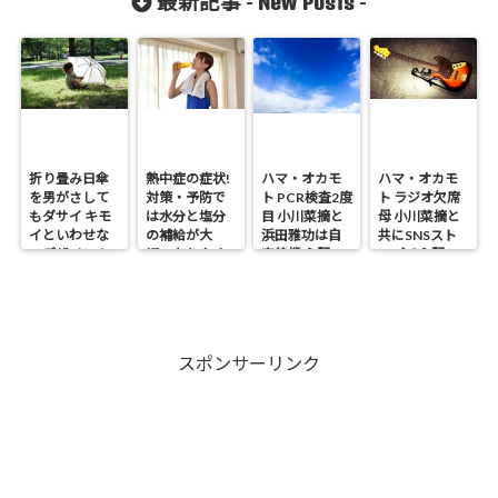
New Posts
最新記事 -
-
折り畳み日傘
熱中症の症状!
ハマ・オカモ
ハマ・オカモ
を男がさして
対策・予防で
ト PCR検査2度
ト ラジオ欠席
もダサイ キモ
は水分と塩分
目 小川菜摘と
母 小川菜摘と
イといわせな
の補給が大
浜田雅功は自
共にSNSスト
いデザイン！
切・なりやす
宅待機 心配の
ップで心配の
い人は?
声
声
スポンサーリンク