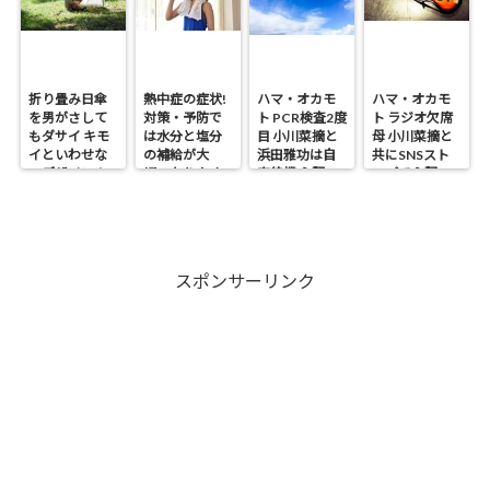
折り畳み日傘
熱中症の症状!
ハマ・オカモ
ハマ・オカモ
を男がさして
対策・予防で
ト PCR検査2度
ト ラジオ欠席
もダサイ キモ
は水分と塩分
目 小川菜摘と
母 小川菜摘と
イといわせな
の補給が大
浜田雅功は自
共にSNSスト
いデザイン！
切・なりやす
宅待機 心配の
ップで心配の
い人は?
声
声
スポンサーリンク