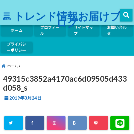
トレンド情報お届けブ
ログ
menu
プロフィー
サイトマッ
お問い合わ
ホーム
ル
プ
せ
プライバシ
ーポリシー
ホーム
49315c3852a4170ac6d09505d433
d058_s
2019年3月24日