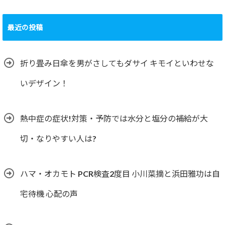
最近の投稿
折り畳み日傘を男がさしてもダサイ キモイといわせな
いデザイン！
熱中症の症状!対策・予防では水分と塩分の補給が大
切・なりやすい人は?
ハマ・オカモト PCR検査2度目 小川菜摘と浜田雅功は自
宅待機 心配の声