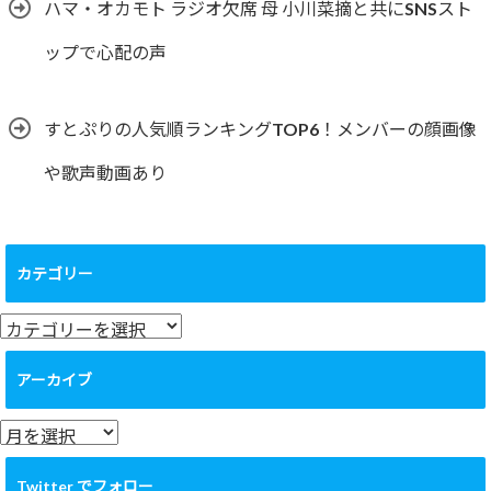
ハマ・オカモト ラジオ欠席 母 小川菜摘と共にSNSスト
ップで心配の声
すとぷりの人気順ランキングTOP6！メンバーの顔画像
や歌声動画あり
カテゴリー
カ
テ
ゴ
アーカイブ
リ
ー
ア
ー
カ
Twitter でフォロー