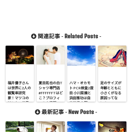
Related Posts
関連記事 -
-
福井優子さん
夏目拓也の白T
ハマ・オカモ
足のサイズが
は世界に2人の
シャツ専門店
ト PCR検査2度
年齢とともに
観覧車研究
#FFFFFFTはど
目 小川菜摘と
小さくがなる
家！マツコの
こ？プロフィ
浜田雅功は自
原因ってな
知らない世界
ールや経歴
宅待機 心配の
に？
に出演
声
New Posts
最新記事 -
-