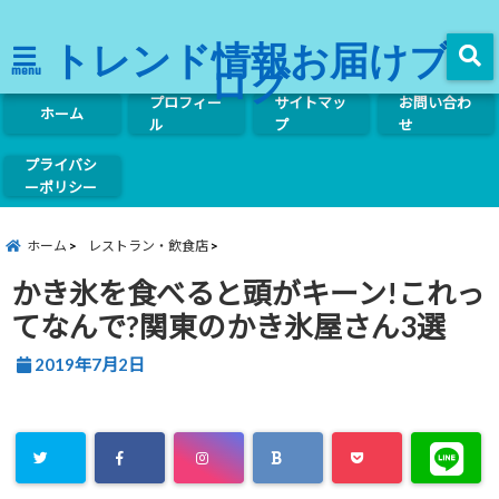
トレンド情報お届けブ
ログ
menu
プロフィー
サイトマッ
お問い合わ
ホーム
ル
プ
せ
プライバシ
ーポリシー
ホーム
レストラン・飲食店
かき氷を食べると頭がキーン!これっ
てなんで?関東のかき氷屋さん3選
2019年7月2日