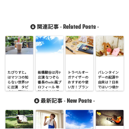
Related Posts
関連記事 -
-
たぴりすと。
板橋駿谷は月9
トラベルオー
バレンタイン
はマツコの知
出演 なつぞら
ガナイザーの
デーの起源や
らない世界SP
番長のwiki風プ
おすすめや使
由来は？日本
に出演 タピ
ロフィール 年
い方！ブラン
ではいつ頃か
オカの原料は
齢 出身や結婚
ドのミレスト
ら始まった？
実は有毒！？
は？
など
New Posts
最新記事 -
-