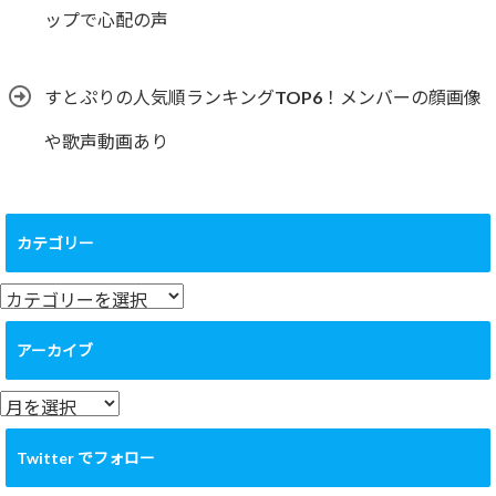
ップで心配の声
すとぷりの人気順ランキングTOP6！メンバーの顔画像
や歌声動画あり
カテゴリー
カ
テ
ゴ
アーカイブ
リ
ー
ア
ー
カ
Twitter でフォロー
イ