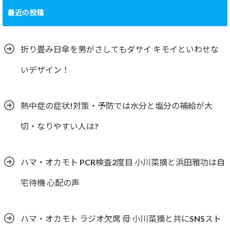
最近の投稿
折り畳み日傘を男がさしてもダサイ キモイといわせな
いデザイン！
熱中症の症状!対策・予防では水分と塩分の補給が大
切・なりやすい人は?
ハマ・オカモト PCR検査2度目 小川菜摘と浜田雅功は自
宅待機 心配の声
ハマ・オカモト ラジオ欠席 母 小川菜摘と共にSNSスト