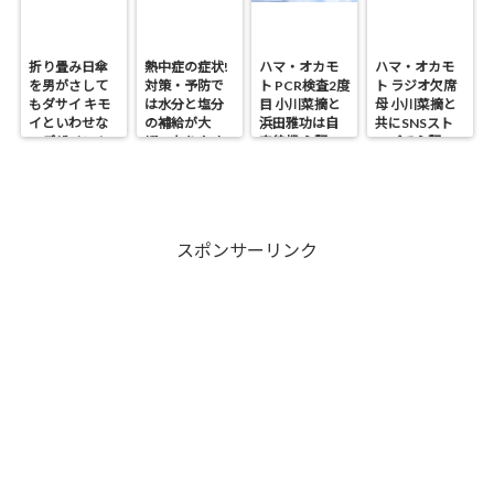
折り畳み日傘
熱中症の症状!
ハマ・オカモ
ハマ・オカモ
を男がさして
対策・予防で
ト PCR検査2度
ト ラジオ欠席
もダサイ キモ
は水分と塩分
目 小川菜摘と
母 小川菜摘と
イといわせな
の補給が大
浜田雅功は自
共にSNSスト
いデザイン！
切・なりやす
宅待機 心配の
ップで心配の
い人は?
声
声
スポンサーリンク