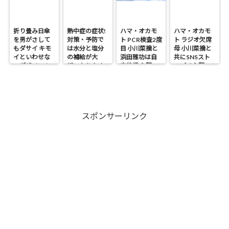
折り畳み日傘
熱中症の症状!
ハマ・オカモ
ハマ・オカモ
を男がさして
対策・予防で
ト PCR検査2度
ト ラジオ欠席
もダサイ キモ
は水分と塩分
目 小川菜摘と
母 小川菜摘と
イといわせな
の補給が大
浜田雅功は自
共にSNSスト
いデザイン！
切・なりやす
宅待機 心配の
ップで心配の
い人は?
声
声
スポンサーリンク