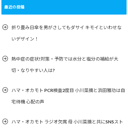
最近の投稿
折り畳み日傘を男がさしてもダサイ キモイといわせな
いデザイン！
熱中症の症状!対策・予防では水分と塩分の補給が大
切・なりやすい人は?
ハマ・オカモト PCR検査2度目 小川菜摘と浜田雅功は自
宅待機 心配の声
ハマ・オカモト ラジオ欠席 母 小川菜摘と共にSNSスト