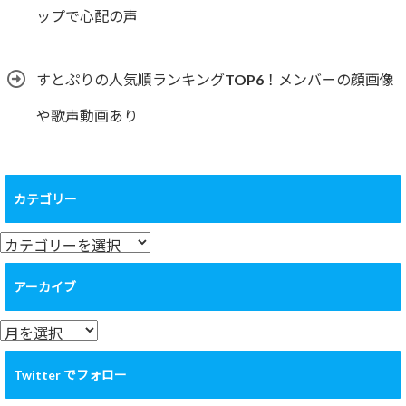
ップで心配の声
すとぷりの人気順ランキングTOP6！メンバーの顔画像
や歌声動画あり
カテゴリー
カ
テ
ゴ
アーカイブ
リ
ー
ア
ー
カ
Twitter でフォロー
イ