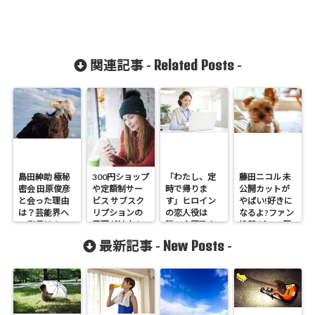
Related Posts
関連記事 -
-
島田紳助 極秘
300円ショップ
「わたし、定
藤田ニコル 未
密会 田原俊彦
や定額制サー
時で帰りま
公開カットが
と会った理由
ビス サブスク
す」ヒロイン
やばい!好きに
は？芸能界へ
リプションの
の恋人役は
なるよ?ファン
の復帰は？
需要が拡大！
誰 主題歌や
絶賛 ピーチ尻
相関図
New Posts
最新記事 -
-