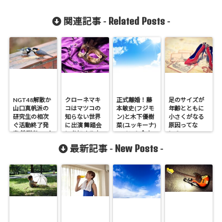
Related Posts
関連記事 -
-
NGT48解散か
クローネマキ
正式離婚！藤
足のサイズが
山口真帆派の
コはマツコの
本敏史(フジモ
年齢とともに
研究生の相次
知らない世界
ン)と木下優樹
小さくがなる
ぐ活動終了発
に出演 舞踏会
菜(ユッキーナ)
原因ってな
表 首謀者の6人
に参加する方
コメント全文
に？
組とは？
法
New Posts
最新記事 -
-