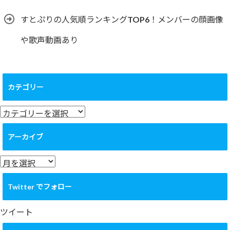
すとぷりの人気順ランキングTOP6！メンバーの顔画像
や歌声動画あり
カテゴリー
カ
テ
ゴ
アーカイブ
リ
ー
ア
ー
カ
Twitter でフォロー
イ
ブ
ツイート