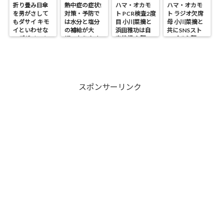
折り畳み日傘
熱中症の症状!
ハマ・オカモ
ハマ・オカモ
を男がさして
対策・予防で
ト PCR検査2度
ト ラジオ欠席
もダサイ キモ
は水分と塩分
目 小川菜摘と
母 小川菜摘と
イといわせな
の補給が大
浜田雅功は自
共にSNSスト
いデザイン！
切・なりやす
宅待機 心配の
ップで心配の
い人は?
声
声
スポンサーリンク