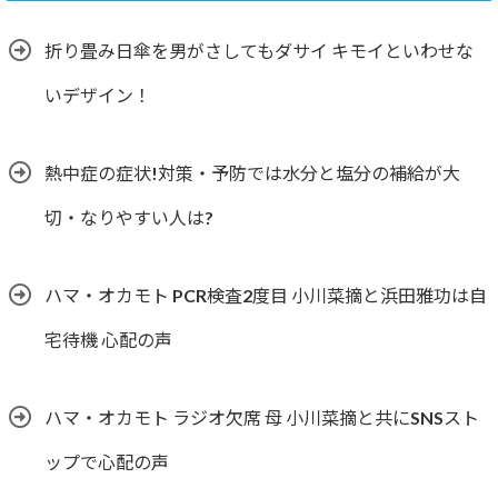
折り畳み日傘を男がさしてもダサイ キモイといわせな
いデザイン！
熱中症の症状!対策・予防では水分と塩分の補給が大
切・なりやすい人は?
ハマ・オカモト PCR検査2度目 小川菜摘と浜田雅功は自
宅待機 心配の声
ハマ・オカモト ラジオ欠席 母 小川菜摘と共にSNSスト
ップで心配の声