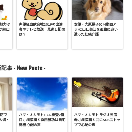
の魅力は
声優紅白歌合戦2019の出演
女優・大原麗子(CM動画ア
が続出
者やテレビ放送 見逃し配信
リ)と山口美江を孤独に追い
は？
遣った壮絶介護
New Posts
記事 -
-
予防で
ハマ・オカモト PCR検査2度
ハマ・オカモト ラジオ欠席
大切・
目 小川菜摘と浜田雅功は自宅
母 小川菜摘と共にSNSストッ
待機 心配の声
プで心配の声