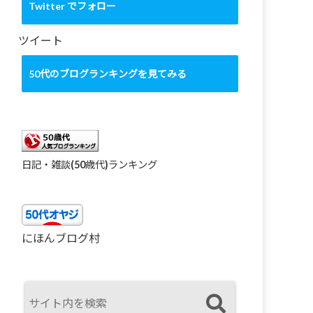
カ
Twitter でフォロー
イ
ブ
ツイート
50代のブログランキングを見てみる
日記・雑談(50歳代)ランキング
にほんブログ村