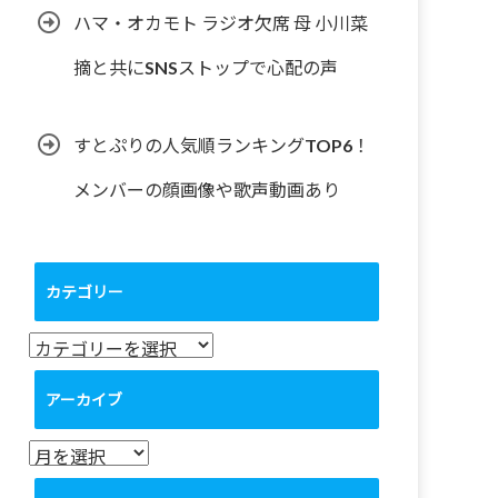
ハマ・オカモト ラジオ欠席 母 小川菜
摘と共にSNSストップで心配の声
すとぷりの人気順ランキングTOP6！
メンバーの顔画像や歌声動画あり
カテゴリー
カ
テ
ゴ
アーカイブ
リ
ー
ア
ー