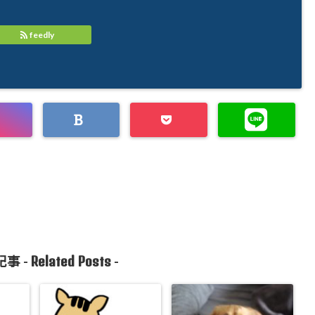
feedly
Related Posts
事 -
-