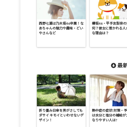
西野七瀬は乃木坂46卒業！な
欅坂46・平手友梨奈
あちゃんの魅力や趣味・どい
何？彼女に惹かれる人
やさんなど
な理由は？
最新
折り畳み日傘を男がさしても
熱中症の症状!対策・
ダサイ キモイといわせないデ
は水分と塩分の補給が
ザイン！
なりやすい人は?