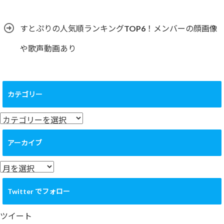
すとぷりの人気順ランキングTOP6！メンバーの顔画像
や歌声動画あり
カテゴリー
カ
テ
ゴ
アーカイブ
リ
ー
ア
ー
カ
Twitter でフォロー
イ
ブ
ツイート