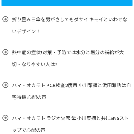
折り畳み日傘を男がさしてもダサイ キモイといわせな
いデザイン！
熱中症の症状!対策・予防では水分と塩分の補給が大
切・なりやすい人は?
ハマ・オカモト PCR検査2度目 小川菜摘と浜田雅功は自
宅待機 心配の声
ハマ・オカモト ラジオ欠席 母 小川菜摘と共にSNSスト
ップで心配の声