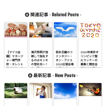
Related Posts
関連記事 -
-
【マツコ会
滝沢秀明が信
坂本花織のフ
2020年東京オ
議】マネージ
頼して指名す
ァンタジー・
リンピック聖
ャー専門学
るのはキンキ
オン・アイス
火ランナーの
校・タレント
の堂本光一！
2019出演会場
募集と競技会
養成学校の学
その理由と
父親はプロフ
場 訪日外国人
費など
は？
ィール
数は?
New Posts
最新記事 -
-