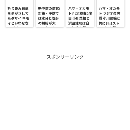
折り畳み日傘
熱中症の症状!
ハマ・オカモ
ハマ・オカモ
を男がさして
対策・予防で
ト PCR検査2度
ト ラジオ欠席
もダサイ キモ
は水分と塩分
目 小川菜摘と
母 小川菜摘と
イといわせな
の補給が大
浜田雅功は自
共にSNSスト
いデザイン！
切・なりやす
宅待機 心配の
ップで心配の
い人は?
声
声
スポンサーリンク