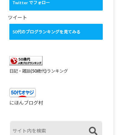
カ
Twitter でフォロー
イ
ブ
ツイート
50代のブログランキングを見てみる
日記・雑談(50歳代)ランキング
にほんブログ村