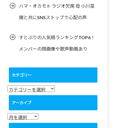
ハマ・オカモト ラジオ欠席 母 小川菜
摘と共にSNSストップで心配の声
すとぷりの人気順ランキングTOP6！
メンバーの顔画像や歌声動画あり
カテゴリー
カ
テ
ゴ
アーカイブ
リ
ー
ア
ー