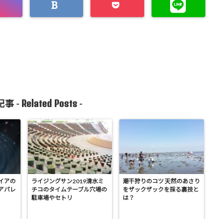
Related Posts
事 -
-
イアの
ライジングサン2019清水ミ
潮干狩りのコツ 天然のあさり
アパレ
チコのタイムテーブル穴場の
をザックザックを採る裏技と
駐車場やセトリ
は？