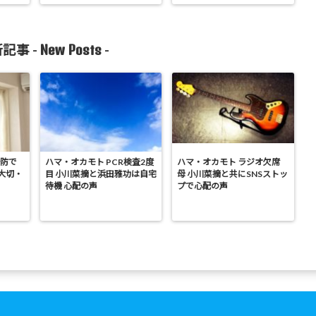
New Posts
記事 -
-
予防で
ハマ・オカモト PCR検査2度
ハマ・オカモト ラジオ欠席
大切・
目 小川菜摘と浜田雅功は自宅
母 小川菜摘と共にSNSストッ
待機 心配の声
プで心配の声