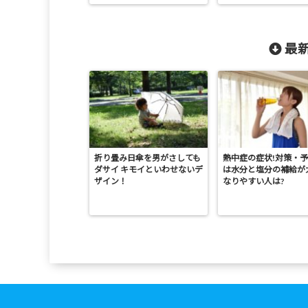
最新
折り畳み日傘を男がさしても
熱中症の症状!対策・
ダサイ キモイといわせないデ
は水分と塩分の補給が
ザイン！
なりやすい人は?